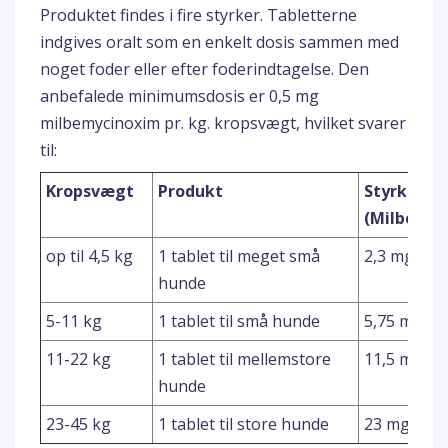
Produktet findes i fire styrker. Tabletterne
indgives oralt som en enkelt dosis sammen med
noget foder eller efter foderindtagelse. Den
anbefalede minimumsdosis er 0,5 mg
milbemycinoxim pr. kg. kropsvægt, hvilket svarer
til:
Kropsvægt
Produkt
Styrke
(Milbemyc
op til 4,5 kg
1 tablet til meget små
2,3 mg
hunde
5-11 kg
1 tablet til små hunde
5,75 mg
11-22 kg
1 tablet til mellemstore
11,5 mg
hunde
23-45 kg
1 tablet til store hunde
23 mg