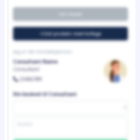
Lav recept
Del produkt med kollega
Jeg er din kontaktperson
Consultant Name
Consultant
23456789
Din besked til Consultant