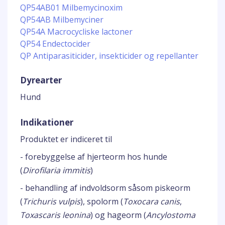
QP54AB01 Milbemycinoxim
QP54AB Milbemyciner
QP54A Macrocycliske lactoner
QP54 Endectocider
QP Antiparasiticider, insekticider og repellanter
Dyrearter
Hund
Indikationer
Produktet er indiceret til
- forebyggelse af hjerteorm hos hunde
(
Dirofilaria immitis
)
- behandling af indvoldsorm såsom piskeorm
(
Trichuris vulpis
), spolorm (
Toxocara canis
,
Toxascaris leonina
) og hageorm (
Ancylostoma