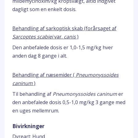
milbemycinoxim/kg kropsvægt, altid indgivet
dagligt som en enkelt dosis.
Behandling af sarkoptisk skab (forårsaget af
Sarcoptes scabiei
var.
canis
)
Den anbefalede dosis er 1,0-1,5 mg/kg hver
anden dag 8 gange i alt.
Behandling af næsemider (
Pneumonyssoides
caninum
)
Til behandling af
Pneumonyssoides caninum
er
den anbefalede dosis 0,5-1,0 mg/kg 3 gange med
en uges mellemrum.
Bivirkninger
Dyreart: Hund