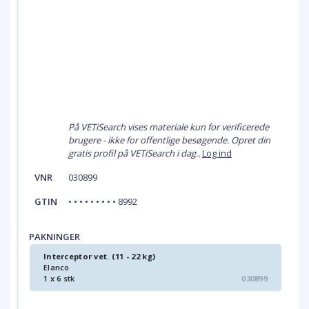
På VETiSearch vises materiale kun for verificerede
brugere - ikke for offentlige besøgende. Opret din
gratis profil på VETiSearch i dag..
Log ind
VNR
030899
GTIN
• • • • • • • • • 8992
PAKNINGER
Interceptor vet. (11 - 22 kg)
Elanco
1 x 6 stk
030899