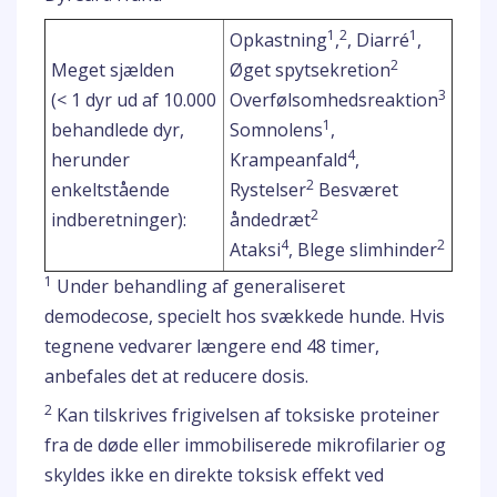
1
2
1
Opkastning
,
, Diarré
,
2
Meget sjælden
Øget spytsekretion
3
(< 1 dyr ud af 10.000
Overfølsomhedsreaktion
1
behandlede dyr,
Somnolens
,
4
herunder
Krampeanfald
,
2
enkeltstående
Rystelser
Besværet
2
indberetninger):
åndedræt
4
2
Ataksi
, Blege slimhinder
1
Under behandling af generaliseret
demodecose, specielt hos svækkede hunde. Hvis
tegnene vedvarer længere end 48 timer,
anbefales det at reducere dosis.
2
Kan tilskrives frigivelsen af toksiske proteiner
fra de døde eller immobiliserede mikrofilarier og
skyldes ikke en direkte toksisk effekt ved