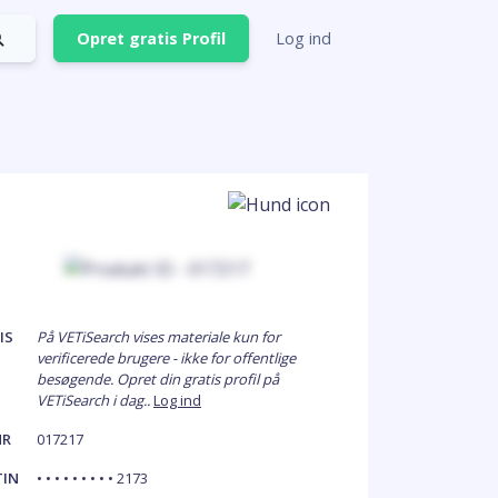
Opret gratis Profil
Log ind
IS
På VETiSearch vises materiale kun for
verificerede brugere - ikke for offentlige
besøgende. Opret din gratis profil på
VETiSearch i dag..
Log ind
NR
017217
TIN
• • • • • • • • • 2173