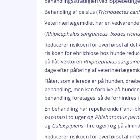
behandlingsstrategien ved loppebetinget 
Behandling af pelslus (
Trichodectes cani
Veterinærlægemidlet har en vedvarende a
(
Rhipicephalus sanguineus
,
Ixodes ricin
Reducerer risikoen for overførsel af de
risikoen for ehrlichiose hos hunde reduc
på flåt-vektoren
Rhipicephalus sanguine
dage efter påføring af veterinærlægemidle
Flåter, som allerede er på hunden, dræbe
behandling, men kan forblive på hunden. 
behandling foretages, så de forhindres i
Én behandling har repellerende (”anti-bl
papatasi
i to uger og
Phlebotomus perni
og
Culex pipiens
i fire uger) og på alminde
Reducerer risikoen for overførsel af in