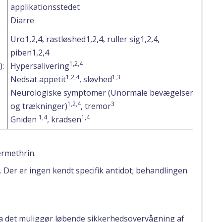
applikationsstedet
Diarre
Uro1,2,4, rastløshed1,2,4, ruller sig1,2,4,
piben1,2,4
1,2,4
):
Hypersalivering
1,2,4
1,3
Nedsat appetit
, sløvhed
Neurologiske symptomer (Unormale bevægelser
1,2,4
3
og trækninger)
, tremor
1,4
1,4
Gniden
, kradsen
rmethrin.
d. Der er ingen kendt specifik antidot; behandlingen
 da det muliggør løbende sikkerhedsovervågning af