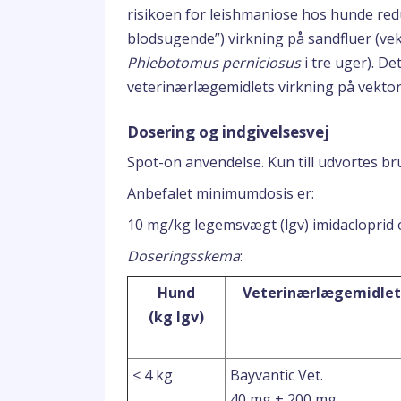
risikoen for leishmaniose hos hunde redu
blodsugende”) virkning på sandfluer (ve
Phlebotomus perniciosus
i tre uger). De
veterinærlægemidlets virkning på vektor
Dosering og indgivelsesvej
Spot-on anvendelse. Kun till udvortes br
Anbefalet minimumdosis er:
10 mg/kg legemsvægt (lgv) imidacloprid 
Doseringsskema
:
Hund
Veterinærlægemidlet
(kg lgv)
≤ 4 kg
Bayvantic Vet.
40 mg + 200 mg