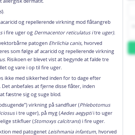
allergisk dermatit.
s
).
caricid og repellerende virkning mod flåtangreb
us
i fire uger og
Dermacentor reticulatus i
tre
uger).
t vektorbårne patogen
Ehrlichia canis
, hvorved
eres som følge af acaricid og repellerende virkning
us
. Risikoen er blevet vist at begynde at falde tre
t og vare i op til fire uger.
s ikke med sikkerhed inden for to dage efter
Det anbefales at fjerne disse flåter, inden
 at fæstne sig og suge blod.
odsugende”) virkning på sandfluer (
Phlebotomus
ciosus
i tre uger), på myg (
Aedes aegypti
i to uger
lige stikfluer (
Stomoxys calcitrans
) i fire uger.
fektion med patogenet
Leishmania infantum
, hvorved