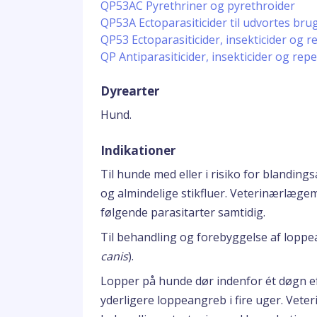
QP53AC Pyrethriner og pyrethroider
QP53A Ectoparasiticider til udvortes brug,
QP53 Ectoparasiticider, insekticider og r
QP Antiparasiticider, insekticider og repe
Dyrearter
Hund.
Indikationer
Til hunde med eller i risiko for blanding
og almindelige stikfluer. Veterinærlægem
følgende parasitarter samtidig.
Til behandling og forebyggelse af loppe
canis
).
Lopper på hunde dør indenfor ét døgn e
yderligere loppeangreb i fire uger. Vet