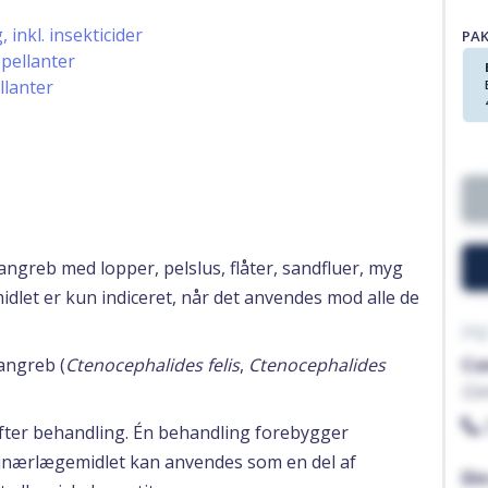
 inkl. insekticider
PA
epellanter
llanter
sangreb med lopper, pelslus, flåter, sandfluer, myg
idlet er kun indiceret, når det anvendes mod alle de
Jeg
angreb (
Ctenocephalides felis
,
Ctenocephalides
Co
Co
fter behandling. Én behandling forebygger
erinærlægemidlet kan anvendes som en del af
Di