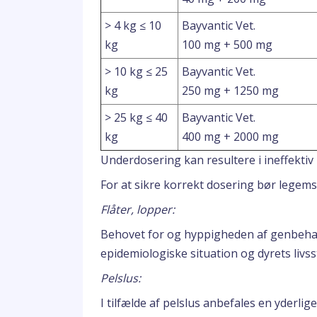
> 4 kg ≤ 10
Bayvantic Vet.
kg
100 mg + 500 mg
> 10 kg ≤ 25
Bayvantic Vet.
kg
250 mg + 1250 mg
> 25 kg ≤ 40
Bayvantic Vet.
kg
400 mg + 2000 mg
Underdosering kan resultere i ineffekti
For at sikre korrekt dosering bør lege
Flåter, lopper:
Behovet for og hyppigheden af genbehan
epidemiologiske situation og dyrets livsst
Pelslus:
I tilfælde af pelslus anbefales en yderl