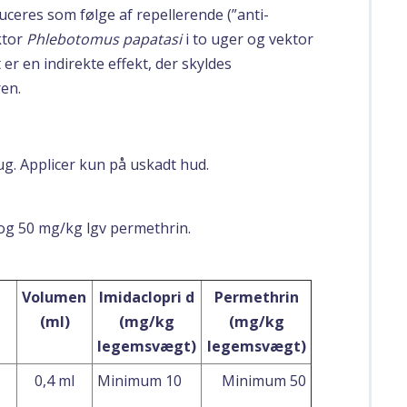
ceres som følge af repellerende (”anti-
ktor
Phlebotomus papatasi
i to uger og vektor
t er en indirekte effekt, der skyldes
en.
ug. Applicer kun på uskadt hud.
og 50 mg/kg lgv permethrin.
Volumen
Imidaclopri d
Permethrin
(ml)
(mg/kg
(mg/kg
legemsvægt)
legemsvægt)
0,4 ml
Minimum 10
Minimum 50