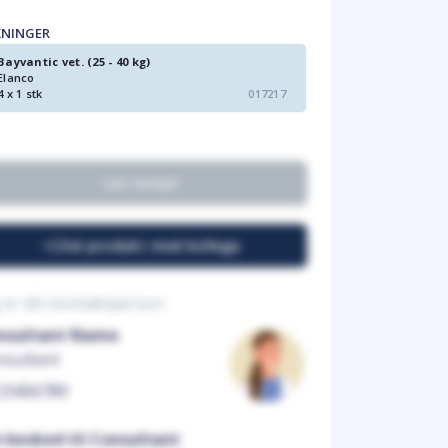
KNINGER
Bayvantic vet. (25 - 40 kg)
Elanco
4 x 1 stk
017217
Lav recept
Del produkt med kollega
 er din kontaktperson
nsultant Name
nsultant
23456789
n besked til Consultant