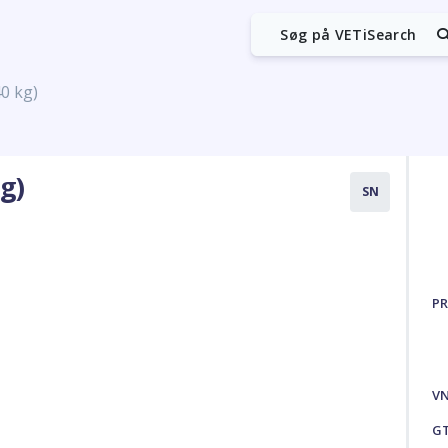
Søg på VETiSearch
40 kg)
kg)
SN
PR
V
G