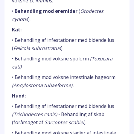
voksne
D. immitis
.
•
Behandling mod øremider
(
Otodectes
cynotis
).
Kat:
• Behandling af infestationer med bidende lus
(
Felicola subrostratus
)
• Behandling mod voksne spolorm
(Toxocara
cati)
• Behandling mod voksne intestinale hageorm
(Ancylostoma tubaeforme).
Hund:
• Behandling af infestationer med bidende lus
(Trichodectes canis)
• Behandling af skab
(forårsaget af
Sarcoptes scabiei
).
• Behandling mod voksne stadier af intestinale