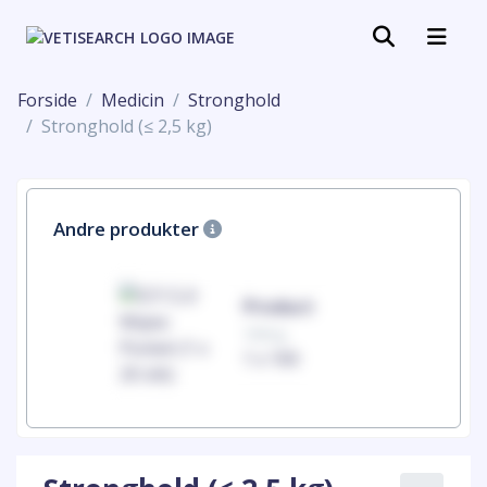
Forside
Medicin
Stronghold
Stronghold (≤ 2,5 kg)
Andre produkter
uct
Product
100mg
00
1 x 100