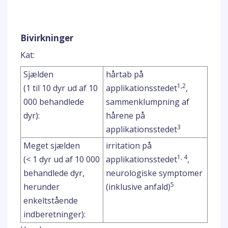
Bivirkninger
Kat:
Sjælden
hårtab på
1,2
(1 til 10 dyr ud af 10
applikationsstedet
,
000 behandlede
sammenklumpning af
dyr):
hårene på
3
applikationsstedet
Meget sjælden
irritation på
1, 4
(< 1 dyr ud af 10 000
applikationsstedet
,
behandlede dyr,
neurologiske symptomer
5
herunder
(inklusive anfald)
enkeltstående
indberetninger):