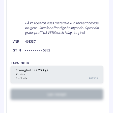
På VETiSearch vises materiale kun for verificerede
brugere - ikke for offentlige besøgende. Opret din
gratis profil på VETiSearch i dag..
Log ind
VNR
468537
GTIN
• • • • • • • • • 5372
PAKNINGER
Stronghold (≤ 2,5 kg)
Zoetis
3 x 1 stk
468537
Lav recept