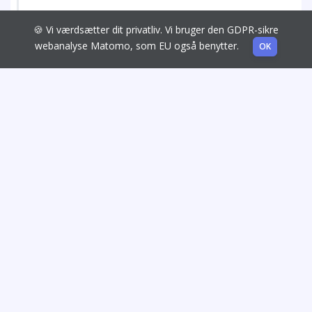
🍪 Vi værdsætter dit privatliv. Vi bruger den GDPR-sikre
webanalyse Matomo, som EU også benytter.
OK