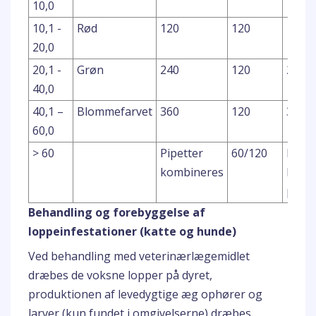
10,0
10,1 -
Rød
120
120
1,0
20,0
20,1 -
Grøn
240
120
2,0
40,0
40,1 –
Blommefarvet
360
120
3,0
60,0
> 60
Pipetter
60/120
Pass
kombineres
kombi
pipet
Behandling og forebyggelse af
loppeinfestationer (katte og hunde)
Ved behandling med veterinærlægemidlet
dræbes de voksne lopper på dyret,
produktionen af levedygtige æg ophører og
larver (kun fundet i omgivelserne) dræbes.