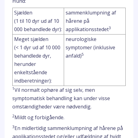
Hund:
Sjælden
sammenklumpning af
(1 til 10 dyr ud af 10
hårene på
3
000 behandlede dyr):
applikationsstedet
Meget sjælden
neurologiske
(< 1 dyr ud af 10 000
symptomer (inklusive
5
behandlede dyr,
anfald)
herunder
enkeltstående
indberetninger):
1
Vil normalt ophøre af sig selv, men
symptomatisk behandling kan under visse
omstændigheder være nødvendig.
2
Mildt og forbigående.
3
En midlertidig sammenklumpning af hårene på
applikationsstedet og/eller udfældning af hvidt