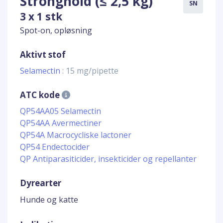
Stronghold (≤ 2,5 kg)
SN
3 x 1 stk
Spot-on, opløsning
Aktivt stof
Selamectin
: 15 mg/pipette
ATC kode
QP54AA05 Selamectin
QP54AA Avermectiner
QP54A Macrocycliske lactoner
QP54 Endectocider
QP Antiparasiticider, insekticider og repellanter
Dyrearter
Hunde og katte