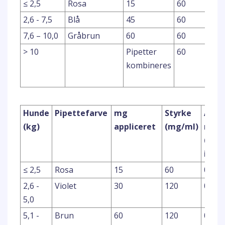
≤ 2,5
Rosa
15
60
2,6 - 7,5
Blå
45
60
7,6 – 10,0
Gråbrun
60
60
> 10
Pipetter
60
kombineres
Hunde
Pipettefarve
mg
Styrke
Anve
(kg)
appliceret
(mg/ml)
mæn
(pip
i ml)
≤ 2,5
Rosa
15
60
0,25
2,6 -
Violet
30
120
0,25
5,0
5,1 -
Brun
60
120
0,5