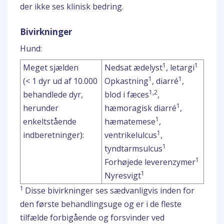
der ikke ses klinisk bedring.
Bivirkninger
Hund:
1
1
Meget sjælden
Nedsat ædelyst
, letargi
1
1
(< 1 dyr ud af 10.000
Opkastning
, diarré
,
1,2
behandlede dyr,
blod i fæces
,
1
herunder
hæmoragisk diarré
,
1
enkeltstående
hæmatemese
,
1
indberetninger):
ventrikelulcus
,
1
tyndtarmsulcus
1
Forhøjede leverenzymer
1
Nyresvigt
1
Disse bivirkninger ses sædvanligvis inden for
den første behandlingsuge og er i de fleste
tilfælde forbigående og forsvinder ved