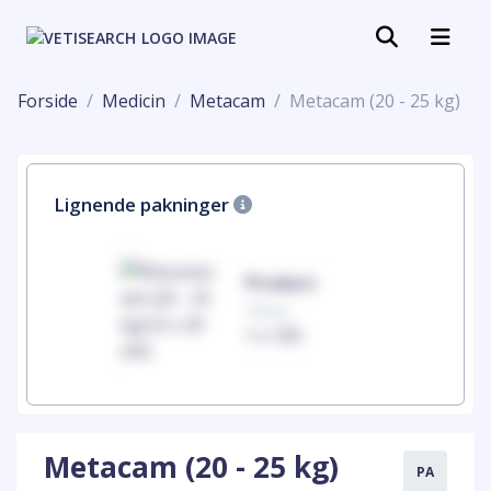
Forside
Medicin
Metacam
Metacam (20 - 25 kg)
Lignende pakninger
uct
Product
100mg
00
1 x 100
Metacam (20 - 25 kg)
PA