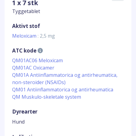
1 x 7 stk
Tyggetablet
Aktivt stof
Meloxicam
: 2,5 mg
ATC kode
QM01AC06 Meloxicam
QM01AC Oxicamer
QM01A Antiinflammatorica og antirheumatica,
non-steroider (NSAIDs)
QM01 Antiinflammatorica og antirheumatica
QM Muskulo-skeletale system
Dyrearter
Hund