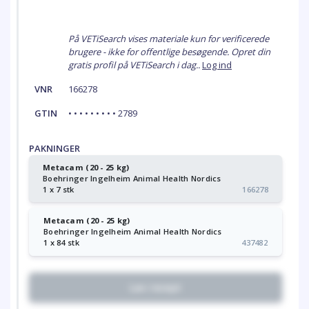
På VETiSearch vises materiale kun for verificerede
brugere - ikke for offentlige besøgende. Opret din
gratis profil på VETiSearch i dag..
Log ind
VNR
166278
GTIN
• • • • • • • • • 2789
PAKNINGER
Metacam (20 - 25 kg)
Boehringer Ingelheim Animal Health Nordics
1 x 7 stk
166278
Metacam (20 - 25 kg)
Boehringer Ingelheim Animal Health Nordics
1 x 84 stk
437482
Lav recept