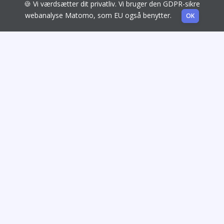
🍪 Vi værdsætter dit privatliv. Vi bruger den GDPR-sikre
webanalyse Matomo, som EU også benytter.
OK