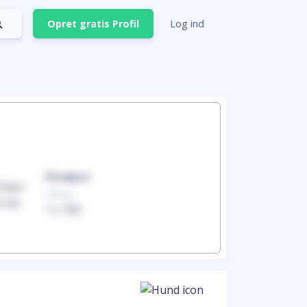
Opret gratis Profil
Log ind
Product
Produc
100mg
100mg
1 x 100
1 x 100