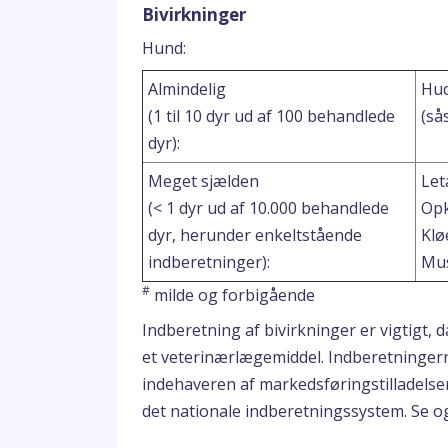
Bivirkninger
Hund:
Almindelig
Hud
(1 til 10 dyr ud af 100 behandlede
(så
dyr):
Meget sjælden
Let
(< 1 dyr ud af 10.000 behandlede
Opk
dyr, herunder enkeltstående
Klø
indberetninger):
Mus
#
milde og forbigående
Indberetning af bivirkninger er vigtigt,
et veterinærlægemiddel. Indberetningerne
indehaveren af markedsføringstilladelse
det nationale indberetningssystem. Se og