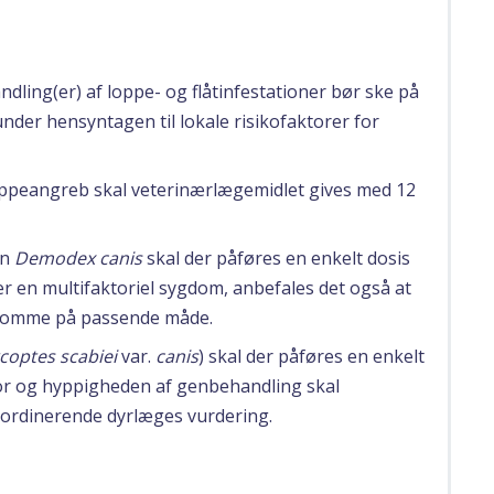
ling(er) af loppe- og flåtinfestationer bør ske på
der hensyntagen til lokale risikofaktorer for
 loppeangreb skal veterinærlægemidlet gives med 12
en
Demodex canis
skal der påføres en enkelt dosis
r en multifaktoriel sygdom, anbefales det også at
gdomme på passende måde.
coptes scabiei
var.
canis
) skal der påføres en enkelt
for og hyppigheden af genbehandling skal
ordinerende dyrlæges vurdering.