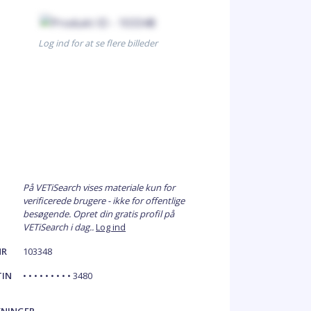
Log ind for at se flere billeder
På VETiSearch vises materiale kun for
verificerede brugere - ikke for offentlige
besøgende. Opret din gratis profil på
VETiSearch i dag..
Log ind
NR
103348
TIN
• • • • • • • • • 3480