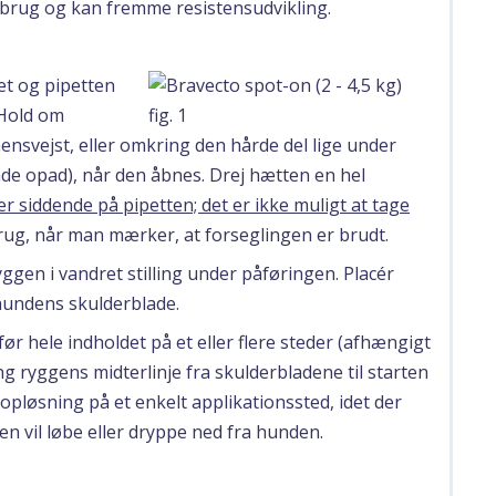
v brug og kan fremme resistensudvikling.
t og pipetten
 Hold om
nsvejst, eller omkring den hårde del lige under
ende opad), når den åbnes. Drej hætten en hel
r siddende på pipetten; det er ikke muligt at tage
brug, når man mærker, at forseglingen er brudt.
ggen i vandret stilling under påføringen. Placér
hundens skulderblade.
ør hele indholdet på et eller flere steder (afhængigt
 ryggens midterlinje fra skulderbladene til starten
opløsning på et enkelt applikationssted, idet der
gen vil løbe eller dryppe ned fra hunden.