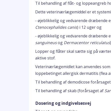
Til behandling af flåt- og loppeangreb h
Dette veterinærlægemiddel er et systemisk
- øjeblikkelig og vedvarende dræbende ef
Ctenocephalides canis
) i 12 uger og
- øjeblikkelig og vedvarende dræbende eff
sanguineus
og
Dermacentor reticulatus
Lopper og flåter skal sætte sig på værte
aktive stof.
Veterinærlægemidlet kan anvendes som de
loppebetinget allergisk dermatitis (flea a
Til behandling af demodicose forårsaget
Til behandling af skab (forårsaget af
Sar
Dosering og indgivelsesvej