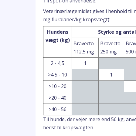
Til spot-on anvendelse.
Veterinærlægemidlet gives i henhold til 
mg fluralaner/kg kropsvægt):
Hundens
Styrke og antal
vægt (kg)
Bravecto
Bravecto
Brav
112,5 mg
250 mg
500
2 - 4,5
1
>4,5 - 10
1
>10 - 20
>20 - 40
>40 - 56
Til hunde, der vejer mere end 56 kg, anv
bedst til kropsvægten.