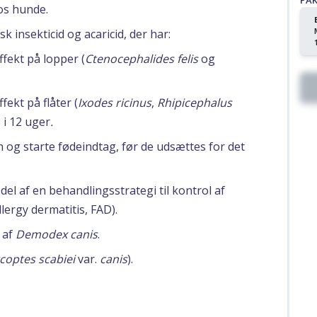
PA
os hunde.
 insekticid og acaricid, der har:
fekt på lopper (
Ctenocephalides felis
og
ekt på flåter (
Ixodes ricinus
,
Rhipicephalus
) i 12 uger
.
n og starte fødeindtag, før de udsættes for det
l af en behandlingsstrategi til kontrol af
llergy dermatitis, FAD).
 af
Demodex canis
.
coptes scabiei
var.
canis
).