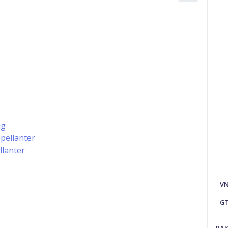
ug
epellanter
llanter
V
G