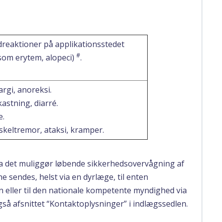
reaktioner på applikationsstedet
#
som erytem, alopeci)
.
argi, anoreksi.
astning, diarré.
e.
keltremor, ataksi, kramper.
 da det muliggør løbende sikkerhedsovervågning af
 sendes, helst via en dyrlæge, til enten
n eller til den nationale kompetente myndighed via
så afsnittet “Kontaktoplysninger” i indlægssedlen.