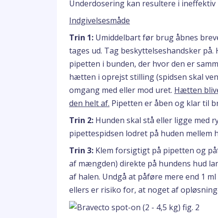
Underdosering kan resultere i ineffekti
Indgivelsesmåde
Trin 1:
Umiddelbart før brug åbnes breve
tages ud. Tag beskyttelseshandsker på.
pipetten i bunden, der hvor den er samme
hætten i oprejst stilling (spidsen skal v
omgang med eller mod uret.
Hætten blive
den helt af.
Pipetten er åben og klar til 
Trin 2:
Hunden skal stå eller ligge med ry
pipettespidsen lodret på huden mellem 
Trin 3:
Klem forsigtigt på pipetten og påf
af mængden) direkte på hundens hud lang
af halen. Undgå at påføre mere end 1 ml 
ellers er risiko for, at noget af opløsnin