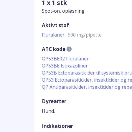
1 x 1 stk
Spot-on, opløsning
Aktivt stof
Fluralaner
: 500 mg/pipette
ATC kode
QP53BE02 Fluralaner
QP53BE Isoxazoliner
QP53B Ectoparasiticider til systemisk br
QP53 Ectoparasiticider, insekticider og r
QP Antiparasiticider, insekticider og repe
Dyrearter
Hund.
Indikationer