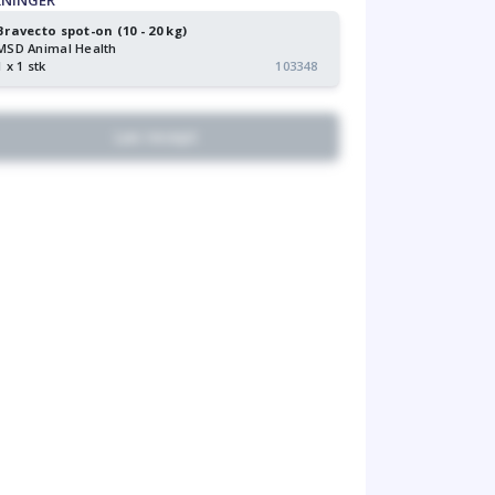
KNINGER
Bravecto spot-on (10 - 20 kg)
MSD Animal Health
1 x 1 stk
103348
Lav recept