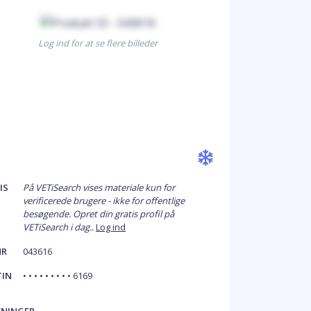
Log ind for at se flere billeder
IS
På VETiSearch vises materiale kun for
verificerede brugere - ikke for offentlige
besøgende. Opret din gratis profil på
VETiSearch i dag..
Log ind
NR
043616
TIN
• • • • • • • • • 6169