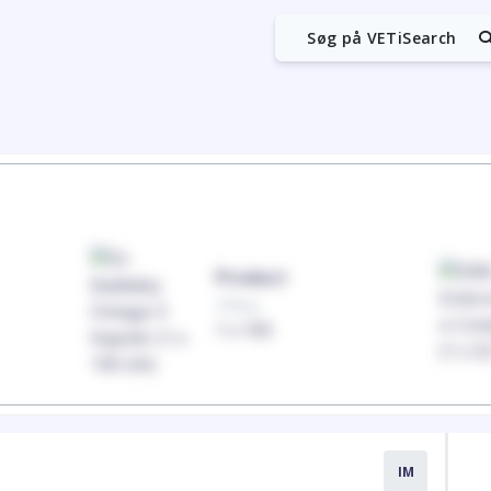
Søg på VETiSearch
Product
100mg
1 x 100
IM