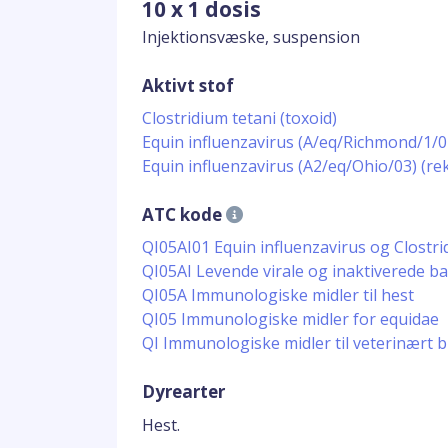
10 x 1 dosis
Injektionsvæske, suspension
Aktivt stof
Clostridium tetani (toxoid)
Equin influenzavirus (A/eq/Richmond/1/0
Equin influenzavirus (A2/eq/Ohio/03) (r
ATC kode
QI05AI01 Equin influenzavirus og Clostr
QI05AI Levende virale og inaktiverede bak
QI05A Immunologiske midler til hest
QI05 Immunologiske midler for equidae
QI Immunologiske midler til veterinært 
Dyrearter
Hest.