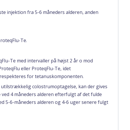
ste injektion fra 5-6 måneders alderen, anden
ProteqFlu-Te.
qFlu-Te med intervaller på højst 2 år o mod
 ProteqFlu eller ProteqFlu-Te, idet
al respekteres for tetanuskomponenten.
er utilstrækkelig colostrumoptagelse, kan der gives
 ved 4 måneders alderen efterfulgt af det fulde
ed 5-6-måneders alderen og 4-6 uger senere fulgt