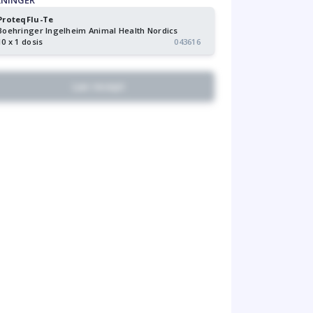
KNINGER
ProteqFlu-Te
Boehringer Ingelheim Animal Health Nordics
10 x 1 dosis
043616
Lav recept