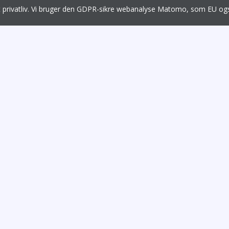
it privatliv. Vi bruger den GDPR-sikre webanalyse Matomo, som EU 