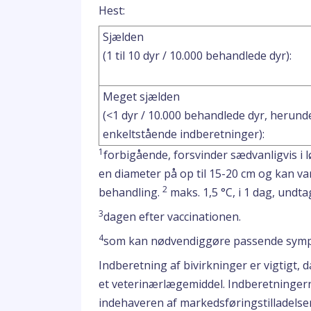
Hest:
Sjælden
(1 til 10 dyr / 10.000 behandlede dyr):
Meget sjælden
(<1 dyr / 10.000 behandlede dyr, herund
enkeltstående indberetninger):
1
forbigående, forsvinder sædvanligvis i l
en diameter på op til 15-20 cm og kan va
2
behandling.
maks. 1,5 °C, i 1 dag, undta
3
dagen efter vaccinationen.
4
som kan nødvendiggøre passende symp
Indberetning af bivirkninger er vigtigt,
et veterinærlægemiddel. Indberetningerne
indehaveren af markedsføringstilladelsen