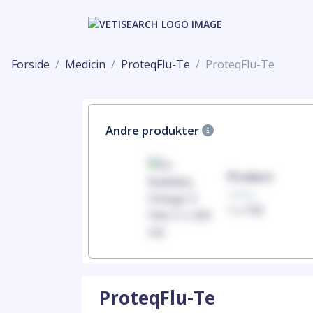
Forside
Medicin
ProteqFlu-Te
ProteqFlu-Te
Andre produkter
Product
Product
100mg
100mg
1 x 100
1 x 100
ProteqFlu-Te