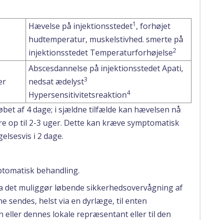
1
Hævelse på injektionsstedet
, forhøjet
hudtemperatur, muskelstivhed. smerte på
2
injektionsstedet Temperaturforhøjelse
Abscesdannelse på injektionsstedet Apati,
3
er
nedsat ædelyst
4
Hypersensitivitetsreaktion
øbet af 4 dage; i sjældne tilfælde kan hævelsen nå
re op til 2-3 uger. Dette kan kræve symptomatisk
gelsesvis i 2 dage.
tomatisk behandling.
 da det muliggør løbende sikkerhedsovervågning af
 sendes, helst via en dyrlæge, til enten
 eller dennes lokale repræsentant eller til den