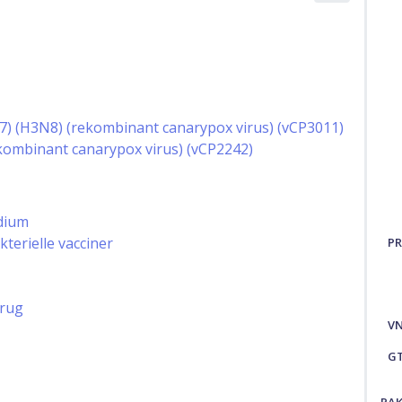
7) (H3N8) (rekombinant canarypox virus) (vCP3011)
ekombinant canarypox virus) (vCP2242)
idium
terielle vacciner
PR
brug
V
G