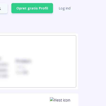
Opret gratis Profil
Log ind
Produc
Product
100mg
100mg
1 x 100
1 x 100