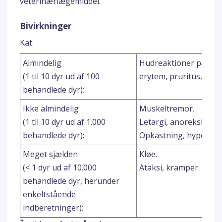
veterinærlægemiddel.
Bivirkninger
Kat:
Almindelig
Hudreaktioner på app
(1 til 10 dyr ud af 100
erytem, pruritus, alop
behandlede dyr):
Ikke almindelig
Muskeltremor.
(1 til 10 dyr ud af 1.000
Letargi, anoreksi.
behandlede dyr):
Opkastning, hypersali
Meget sjælden
Kløe.
(< 1 dyr ud af 10.000
Ataksi, kramper.
behandlede dyr, herunder
enkeltstående
indberetninger):
#