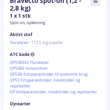
Bravecto spot-on (1,2 -
SN
2,8 kg)
1 x 1 stk
Spot-on, opløsning
Aktivt stof
Fluralaner
: 112,5 mg/pipette
ATC kode
QP53BE02 Fluralaner
QP53BE Isoxazoliner
QP53B Ectoparasiticider til systemisk brug
QP53 Ectoparasiticider, insekticider og
repellanter
QP Antiparasiticider, insekticider og repellanter
Dyrearter