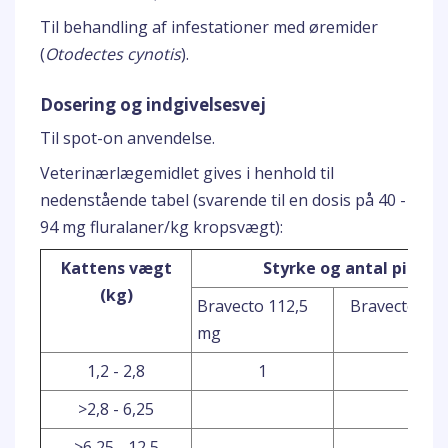
Til behandling af infestationer med øremider
(
Otodectes cynotis
).
Dosering og indgivelsesvej
Til spot-on anvendelse.
Veterinærlægemidlet gives i henhold til
nedenstående tabel (svarende til en dosis på 40 -
94 mg fluralaner/kg kropsvægt):
Kattens vægt
Styrke og antal pipette
(kg)
Bravecto 112,5
Bravecto 25
mg
1,2 - 2,8
1
>2,8 - 6,25
1
>6,25 - 12,5