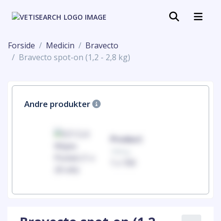
Forside
Medicin
Bravecto
Bravecto spot-on (1,2 - 2,8 kg)
Andre produkter
uct
Product
100mg
00
1 x 100