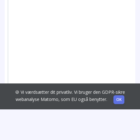
🍪 Vi værdsætter dit privatliv. Vi bruger den GDPR-sikre
webanalyse Matomo, som EU også benytter.
OK