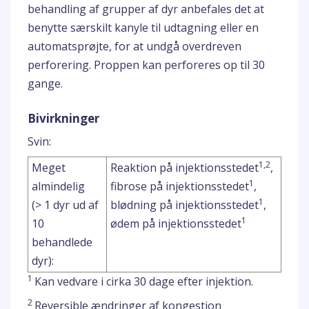
behandling af grupper af dyr anbefales det at
benytte særskilt kanyle til udtagning eller en
automatsprøjte, for at undgå overdreven
perforering. Proppen kan perforeres op til 30
gange.
Bivirkninger
Svin:
1,2
Meget
Reaktion på injektionsstedet
,
1
almindelig
fibrose på injektionsstedet
,
1
(> 1 dyr ud af
blødning på injektionsstedet
,
1
10
ødem på injektionsstedet
behandlede
dyr):
1
Kan vedvare i cirka 30 dage efter injektion.
2
Reversible ændringer af kongestion