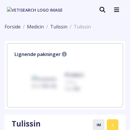
Forside
Medicin
Tulissin
Tulissin
Lignende pakninger
uct
Product
100mg
00
1 x 100
Tulissin
IM
C