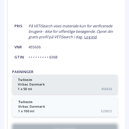
PRIS
På VETiSearch vises materiale kun for verificerede
brugere - ikke for offentlige besøgende. Opret din
gratis profil på VETiSearch i dag..
Log ind
VNR
455636
GTIN
• • • • • • • • • 6368
PAKNINGER
Tulissin
Virbac Danmark
1 x 50 ml
455636
Tulissin
Virbac Danmark
1 x 100 ml
523022