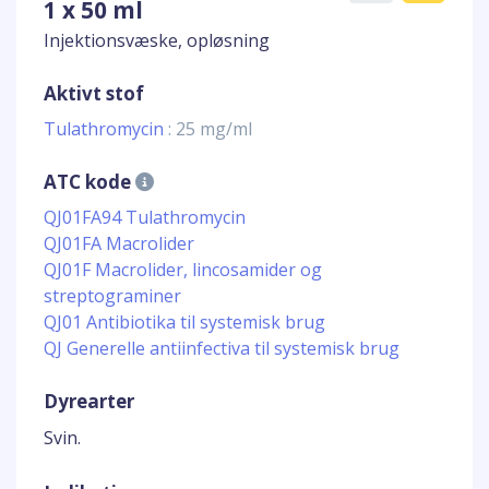
1 x 50 ml
Injektionsvæske, opløsning
Aktivt stof
Tulathromycin
: 25 mg/ml
ATC kode
QJ01FA94 Tulathromycin
QJ01FA Macrolider
QJ01F Macrolider, lincosamider og
streptograminer
QJ01 Antibiotika til systemisk brug
QJ Generelle antiinfectiva til systemisk brug
Dyrearter
Svin.