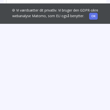
🍪 Vi værdsætter dit privatliv. Vi bruger den GDPR-sikre
webanalyse Matomo, som EU også benytter.
OK