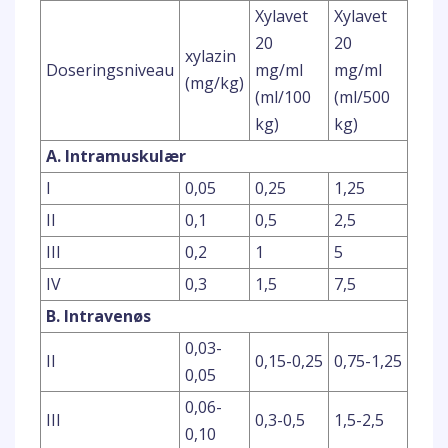
Xylavet
Xylavet
20
20
xylazin
Doseringsniveau
mg/ml
mg/ml
(mg/kg)
(ml/100
(ml/500
kg)
kg)
A. Intramuskulær
I
0,05
0,25
1,25
II
0,1
0,5
2,5
III
0,2
1
5
IV
0,3
1,5
7,5
B. Intravenøs
0,03-
II
0,15-0,25
0,75-1,25
0,05
0,06-
III
0,3-0,5
1,5-2,5
0,10