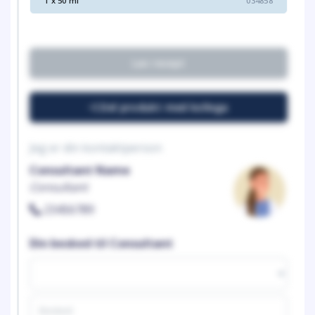
1 x 50 ml
034858
Lav recept
Del produkt med kollega
Jeg er din kontaktperson
Consultant Name
Consultant
23456789
Din besked til Consultant