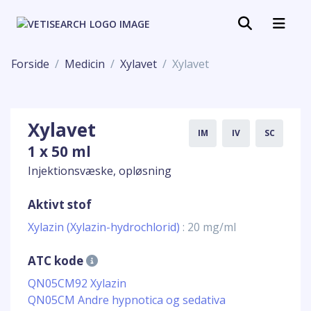
Forside
Medicin
Xylavet
Xylavet
Xylavet
IM
IV
SC
1 x 50 ml
Injektionsvæske, opløsning
Aktivt stof
Xylazin (Xylazin-hydrochlorid)
: 20 mg/ml
ATC kode
QN05CM92 Xylazin
QN05CM Andre hypnotica og sedativa