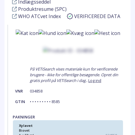
Indlægsseddel
Produktresume (SPC)
WHO ATCvet Index
VERIFICEREDE DATA
På VETiSearch vises materiale kun for verificerede
brugere - ikke for offentlige besøgende. Opret din
gratis profil på VETiSearch i dag..
Log ind
VNR
034858
GTIN
• • • • • • • • • 8585
PAKNINGER
Xylavet
Biovet