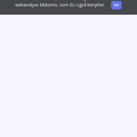
webanalyse Matomo, som EU også benytter.
OK