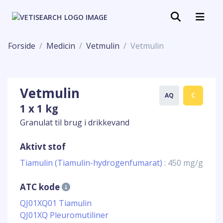
Forside
Medicin
Vetmulin
Vetmulin
Vetmulin
AQ
C
1 x 1 kg
Granulat til brug i drikkevand
Aktivt stof
Tiamulin (Tiamulin-hydrogenfumarat)
: 450 mg/g
ATC kode
QJ01XQ01 Tiamulin
QJ01XQ Pleuromutiliner