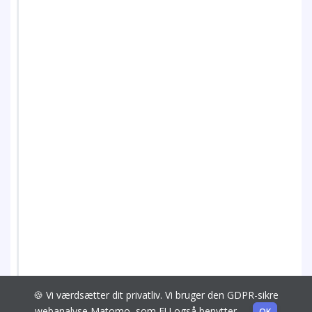
🍪 Vi værdsætter dit privatliv. Vi bruger den GDPR-sikre
webanalyse Matomo, som EU også benytter.
OK