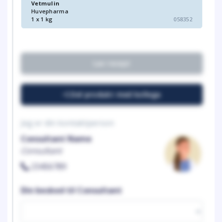
Vetmulin
Huvepharma
1 x 1 kg
058352
Lav recept
Del produkt med kollega
Jeg er din kontaktperson
Consultant Name
Consultant
23456789
Din besked til Consultant