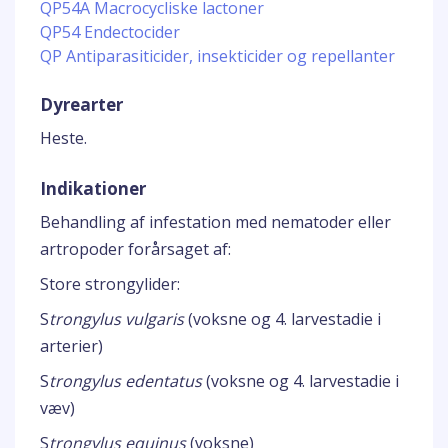
QP54A Macrocycliske lactoner
QP54 Endectocider
QP Antiparasiticider, insekticider og repellanter
Dyrearter
Heste.
Indikationer
Behandling af infestation med nematoder eller
artropoder forårsaget af:
Store strongylider:
S
trongylus vulgaris
(voksne og 4. larvestadie i
arterier)
S
trongylus edentatus
(voksne og 4. larvestadie i
væv)
S
trongylus equinus
(voksne)