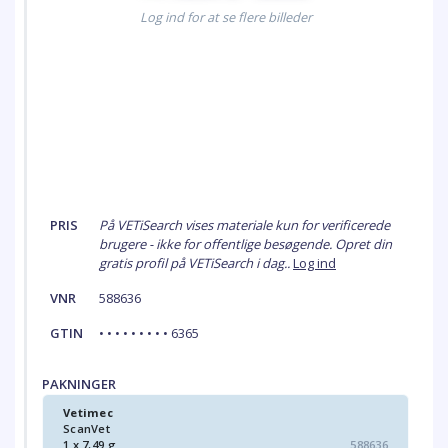
Log ind for at se flere billeder
PRIS
På VETiSearch vises materiale kun for verificerede
brugere - ikke for offentlige besøgende. Opret din
gratis profil på VETiSearch i dag..
Log ind
VNR
588636
GTIN
• • • • • • • • • 6365
PAKNINGER
Vetimec
ScanVet
1 x 7,49 g
588636