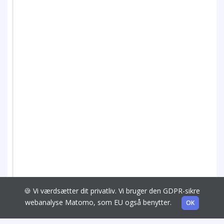
🍪 Vi værdsætter dit privatliv. Vi bruger den GDPR-sikre
webanalyse Matomo, som EU også benytter.
OK