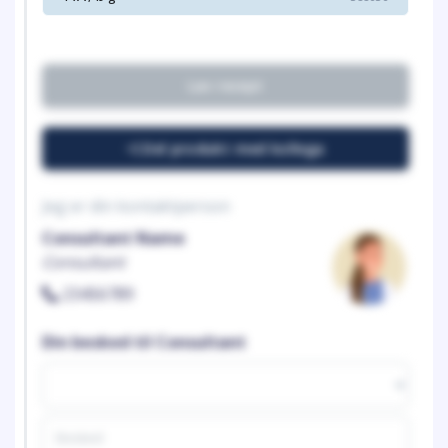
Lav recept
Del produkt med kollega
Jeg er din kontaktperson
Consultant Name
Consultant
23456789
Din besked til Consultant