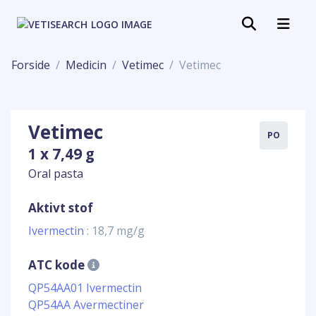
Forside
Medicin
Vetimec
Vetimec
Vetimec
PO
1 x 7,49 g
Oral pasta
Aktivt stof
Ivermectin
: 18,7 mg/g
ATC kode
QP54AA01 Ivermectin
QP54AA Avermectiner