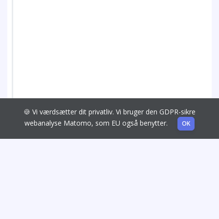
🍪 Vi værdsætter dit privatliv. Vi bruger den GDPR-sikre
webanalyse Matomo, som EU også benytter.
OK