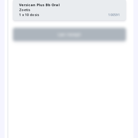
Versican Plus Bb Oral
Zoetis
1 x 10 dosis
100591
Lav recept