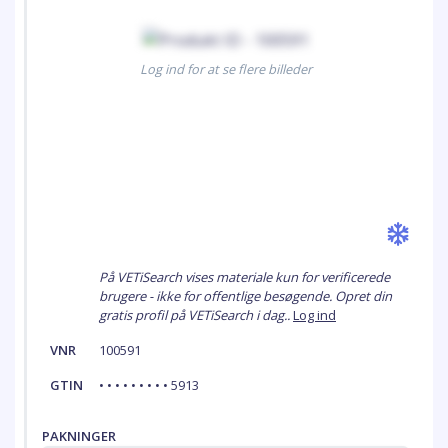
Log ind for at se flere billeder
På VETiSearch vises materiale kun for verificerede
brugere - ikke for offentlige besøgende. Opret din
gratis profil på VETiSearch i dag..
Log ind
VNR
100591
GTIN
• • • • • • • • • 5913
PAKNINGER