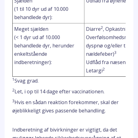
Sjælden
Udflåd fra øjnene
(1 til 10 dyr ud af 10.000
behandlede dyr):
2
2
Meget sjælden
Diarre
, Opkastning
(< 1 dyr ud af 10.000
Overfølsomhedsreaktio
behandlede dyr, herunder
dyspnø og/eller takyp
3
enkeltstående
nældefeber)
2
indberetninger):
Udflåd fra næsen
. Ho
2
Letargi
1
Svag grad.
2
Let, i op til 14 dage efter vaccinationen.
3
Hvis en sådan reaktion forekommer, skal der
øjeblikkeligt gives passende behandling.
Indberetning af bivirkninger er vigtigt, da det