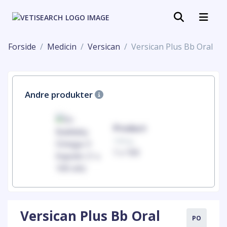
Forside
Medicin
Versican
Versican Plus Bb Oral
Andre produkter
uct
Product
100mg
00
1 x 100
Versican Plus Bb Oral
PO