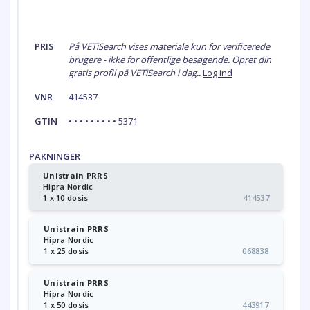
PRIS
På VETiSearch vises materiale kun for verificerede
brugere - ikke for offentlige besøgende. Opret din
gratis profil på VETiSearch i dag..
Log ind
VNR
414537
GTIN
• • • • • • • • • 5371
PAKNINGER
Unistrain PRRS
Hipra Nordic
1 x 10 dosis
414537
Unistrain PRRS
Hipra Nordic
1 x 25 dosis
068838
Unistrain PRRS
Hipra Nordic
1 x 50 dosis
443917