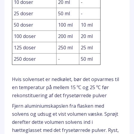
10 doser
20 ml
-
25 doser
50 ml
-
50 doser
100 ml
10 ml
100 doser
200 ml
20 ml
125 doser
250 ml
25 ml
250 doser
-
50 ml
Hvis solvenset er nedkølet, bør det opvarmes til
en temperatur på mellem 15 ºC og 25 ºC før
rekonstituering af det frysetørrede pulver
Fjern aluminiumskapslen fra flasken med
solvens og udsug et vist volumen væske. Sprøjt
derefter dette volumen solvens ind i
hætteglasset med det frysetørrede pulver. Ryst,