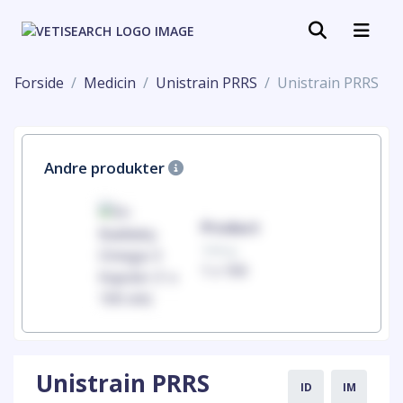
Forside
Medicin
Unistrain PRRS
Unistrain PRRS
Andre produkter
uct
Product
100mg
00
1 x 100
Unistrain PRRS
ID
IM