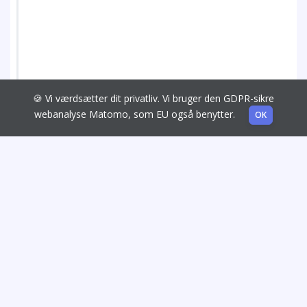
🍪 Vi værdsætter dit privatliv. Vi bruger den GDPR-sikre
webanalyse Matomo, som EU også benytter.
OK