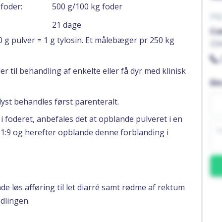
gfoder:
500 g/100 kg foder
Jeg
21 dage
Co
 g pulver = 1 g tylosin. Et målebæger pr 250 kg
Co
r til behandling af enkelte eller få dyr med klinisk
Di
st behandles først parenteralt.
i foderet, anbefales det at opblande pulveret i en
et 1:9 og herefter opblande denne forblanding i
e løs afføring til let diarré samt rødme af rektum
dlingen.