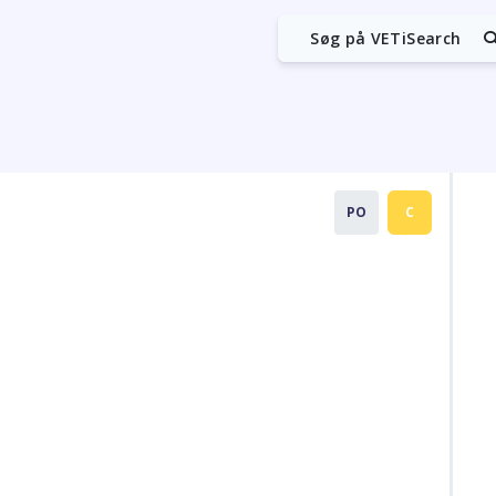
Søg på VETiSearch
PO
C