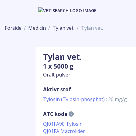
Forside
Medicin
Tylan vet.
Tylan vet.
Tylan vet.
1 x 5000 g
Oralt pulver
Aktivt stof
Tylosin (Tylosin-phosphat)
: 20 mg/g
ATC kode
QJ01FA90 Tylosin
QJ01FA Macrolider