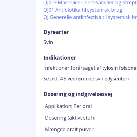
QJ01F Macrolider, lincosamider og stre
QJ01 Antibiotika til systemisk brug
QJ Generelle antiinfectiva til systemisk b
Dyrearter
Svin
Indikationer
Infektioner forårsaget af tylosin følsom
Se pkt. 4.5 vedrørende svinedysenteri.
Dosering og indgivelsesvej
Applikation: Per oral
Dosering (aktivt stof):
Mængde oralt pulver: