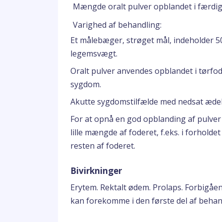
Mængde oralt pulver opblandet i færdi
Varighed af behandling:
Et målebæger, strøget mål, indeholder 50
legemsvægt.
Oralt pulver anvendes opblandet i tørfode
sygdom.
Akutte sygdomstilfælde med nedsat ædely
For at opnå en god opblanding af pulver 
lille mængde af foderet, f.eks. i forhold
resten af foderet.
Bivirkninger
Erytem. Rektalt ødem. Prolaps. Forbigåend
kan forekomme i den første del af behan