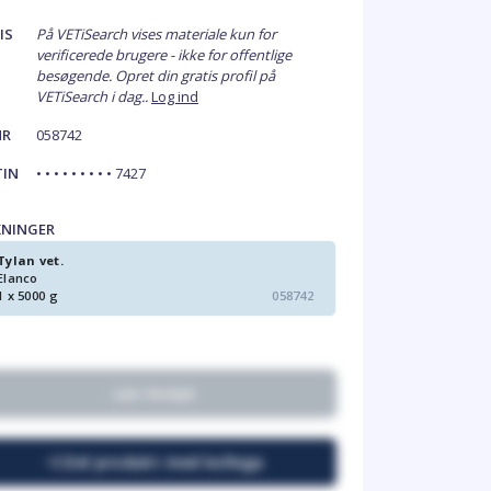
IS
På VETiSearch vises materiale kun for
verificerede brugere - ikke for offentlige
besøgende. Opret din gratis profil på
VETiSearch i dag..
Log ind
NR
058742
TIN
• • • • • • • • • 7427
KNINGER
Tylan vet.
Elanco
1 x 5000 g
058742
Lav recept
Del produkt med kollega