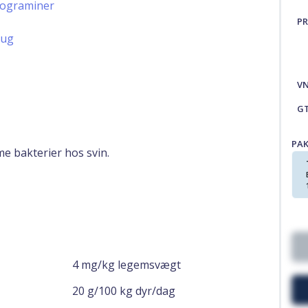
ptograminer
PR
rug
V
G
PA
me bakterier hos svin.
4 mg/kg legemsvægt
20 g/100 kg dyr/dag