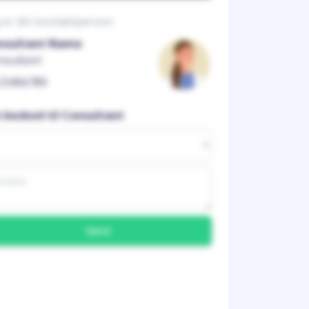
 er din kontaktperson
nsultant Name
nsultant
23456789
n besked til Consultant
Send