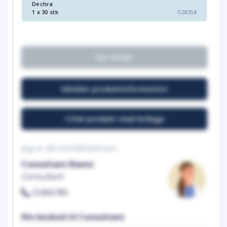
Dechra
1 x 30 stk
528358
Lav recept
Udvidet produktinformation
Del produkt med kollega
Jeg er din kontaktperson
Consultant Name
Consultant
23456789
Din besked til Consultant