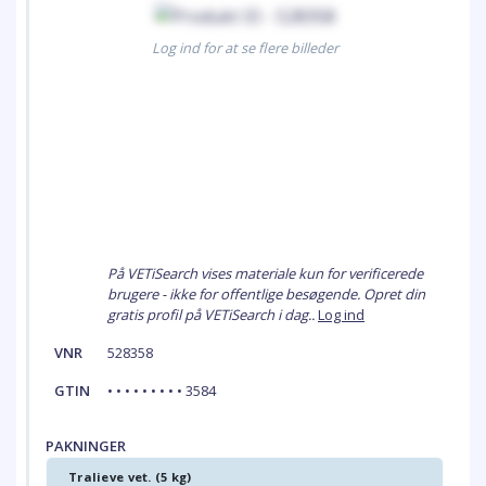
Log ind for at se flere billeder
På VETiSearch vises materiale kun for verificerede
brugere - ikke for offentlige besøgende. Opret din
gratis profil på VETiSearch i dag..
Log ind
VNR
528358
GTIN
• • • • • • • • • 3584
PAKNINGER
Tralieve vet. (5 kg)