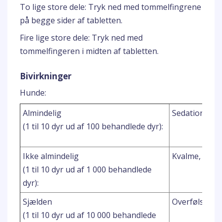
To lige store dele: Tryk ned med tommelfingrene
på begge sider af tabletten.
Fire lige store dele: Tryk ned med
tommelfingeren i midten af tabletten.
Bivirkninger
Hunde:
a,b
Almindelig
Sedation
, 
(1 til 10 dyr ud af 100 behandlede dyr):
Ikke almindelig
Kvalme, Opka
(1 til 10 dyr ud af 1 000 behandlede
dyr):
Sjælden
Overfølsomh
(1 til 10 dyr ud af 10 000 behandlede