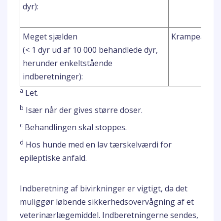
dyr):
Meget sjælden
Krampeanfal
(< 1 dyr ud af 10 000 behandlede dyr,
herunder enkeltstående
indberetninger):
a
Let.
b
Især når der gives større doser.
c
Behandlingen skal stoppes.
d
Hos hunde med en lav tærskelværdi for
epileptiske anfald.
Indberetning af bivirkninger er vigtigt, da det
muliggør løbende sikkerhedsovervågning af et
veterinærlægemiddel. Indberetningerne sendes,