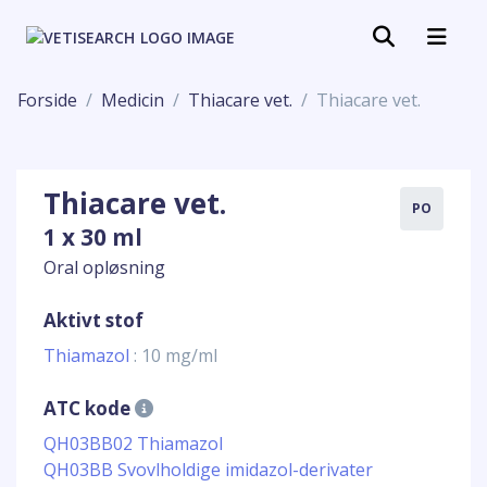
Forside
Medicin
Thiacare vet.
Thiacare vet.
Thiacare vet.
PO
1 x 30 ml
Oral opløsning
Aktivt stof
Thiamazol
: 10 mg/ml
ATC kode
QH03BB02 Thiamazol
QH03BB Svovlholdige imidazol-derivater