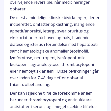
overvejende reversible, når medicineringen
ophører.
De mest almindelige kliniske bivirkninger, der er
indberettet, omfatter opkastning, manglende
appetit/anoreksi, letargi, svær pruritus og
ekskoriationer på hoved og hals, blødende
diatese og icterus i forbindelse med hepatopati
samt hæmatologiske anomalier (eosinofili,
lymfocytose, neutropeni, lymfopeni, mild
leukopeni, agranulocytose, thrombocytopeni
eller hæmolytisk anæmi). Disse bivirkninger går
over inden for 7-45 dage efter ophør af
thiamazolbehandling.
Der kan i sjældne tilfælde forekomme anæmi,
herunder thrombocytopeni og antinukleare
antistoffer i serum, og i meget sjældne tilfælde