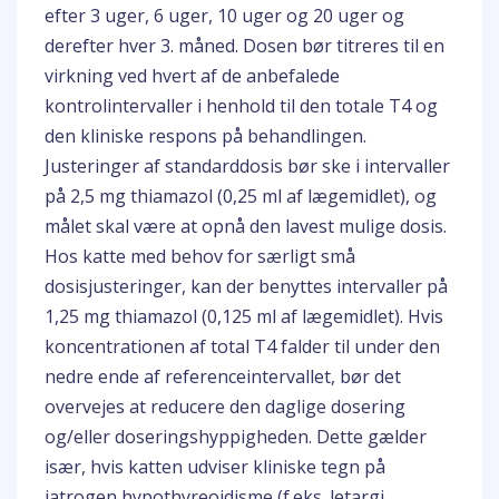
efter 3 uger, 6 uger, 10 uger og 20 uger og
derefter hver 3. måned. Dosen bør titreres til en
virkning ved hvert af de anbefalede
kontrolintervaller i henhold til den totale T4 og
den kliniske respons på behandlingen.
Justeringer af standarddosis bør ske i intervaller
på 2,5 mg thiamazol (0,25 ml af lægemidlet), og
målet skal være at opnå den lavest mulige dosis.
Hos katte med behov for særligt små
dosisjusteringer, kan der benyttes intervaller på
1,25 mg thiamazol (0,125 ml af lægemidlet). Hvis
koncentrationen af total T4 falder til under den
nedre ende af referenceintervallet, bør det
overvejes at reducere den daglige dosering
og/eller doseringshyppigheden. Dette gælder
især, hvis katten udviser kliniske tegn på
iatrogen hypothyreoidisme (f.eks. letargi,