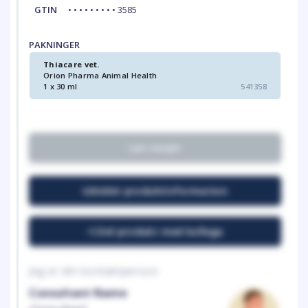
GTIN
• • • • • • • • • 3585
PAKNINGER
Thiacare vet.
Orion Pharma Animal Health
1 x 30 ml
541358
Lav recept
Udvidet produktinformation
Del produkt med kollega
Jeg er din kontaktperson
Consultant Name