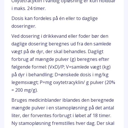
Oxytetracyklin i vandig opløsning er kun holdbar
i maks. 24 timer.
Dosis kan fordeles på én eller to daglige
doseringer.
Ved dosering i drikkevand eller foder bør den
daglige dosering beregnes ud fra den samlede
vægt på de dyr, der skal behandles. Dagligt
forbrug af mængde pulver (g) beregnes efter
følgende formel: (VxD)/P; V=samlede vægt (kg)
på dyr i behandling; D=ønskede dosis i mg/kg
legemsvægt; P=mg oxytetracyklin/ g pulver (20%
= 200 mg/g).
Bruges medicinblander iblandes den beregnede
mængde pulver i en stamopløsning på det antal
liter, der forventes forbrugt i løbet af 18 timer.
Ny stamopløsning fremstilles hver dag. Der skal