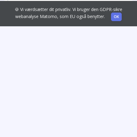
🍪 Vi værdsætter dit privatliv. Vi bruger den GDPR-sikre
webanalyse Matomo, som EU også benytter.
OK