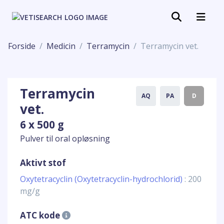
Forside
Medicin
Terramycin
Terramycin vet.
Terramycin
AQ
PA
D
vet.
6 x 500 g
Pulver til oral opløsning
Aktivt stof
Oxytetracyclin (Oxytetracyclin-hydrochlorid)
: 200
mg/g
ATC kode