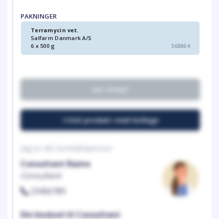
PAKNINGER
Terramycin vet.
Salfarm Danmark A/S
6 x 500 g
568864
Lav recept
Del produkt med kollega
Jeg er din kontaktperson
Consultant Name
Consultant
23456789
Din besked til Consultant