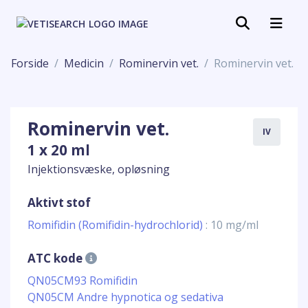
Forside
Medicin
Rominervin vet.
Rominervin vet.
Rominervin vet.
IV
1 x 20 ml
Injektionsvæske, opløsning
Aktivt stof
Romifidin (Romifidin-hydrochlorid)
: 10 mg/ml
ATC kode
QN05CM93 Romifidin
QN05CM Andre hypnotica og sedativa