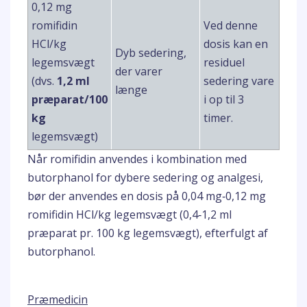
0,12 mg
romifidin
Ved denne
HCl/kg
dosis kan en
Dyb sedering,
legemsvægt
residuel
der varer
(dvs.
1,2 ml
sedering vare
længe
præparat/100
i op til 3
kg
timer.
legemsvægt)
Når romifidin anvendes i kombination med
butorphanol for dybere sedering og analgesi,
bør der anvendes en dosis på 0,04 mg‑0,12 mg
romifidin HCl/kg legemsvægt (0,4‑1,2 ml
præparat pr. 100 kg legemsvægt), efterfulgt af
butorphanol.
Præmedicin