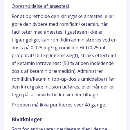
Opretholdelse af anæstesi
For at opretholde den kirurgiske anæstesi eller
gøre den dybere med romifidin/ketamin, når
faciliteter med anæstesi i gasfasen ikke er
tilgængelige, kan romifidin administreres ved en
dosis på 0,025 mg/kg romifidin HCl (0,25 ml
præparat/100 kg legemsvægt), straks efterfulgt
af ketamin intravenøst (50 % af den indledende
dosis af ketamin præmedicin). Administrer
romifidin/ketamin top-up-dosis umiddelbart før
den kirurgiske incision udføres, eller når der er
tegn på, at bevidstheden vender tilbage.
Proppen må ikke punkteres over 40 gange.
Bivirkninger
Som for andre veterinærlægemidler i denne