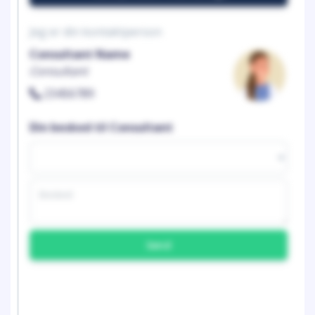
Jeg er din kontaktperson
Consultant Name
Consultant
23456789
Din besked til Consultant
Send