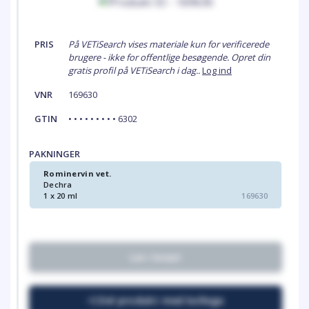
PRIS
På VETiSearch vises materiale kun for verificerede
brugere - ikke for offentlige besøgende. Opret din
gratis profil på VETiSearch i dag..
Log ind
VNR
169630
GTIN
• • • • • • • • • 6302
PAKNINGER
Rominervin vet.
Dechra
1 x 20 ml
169630
Lav recept
Del produkt med kollega