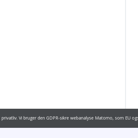
it privatliv. Vi bruger den GDPR-sikre webanalyse Matomo, som EU 