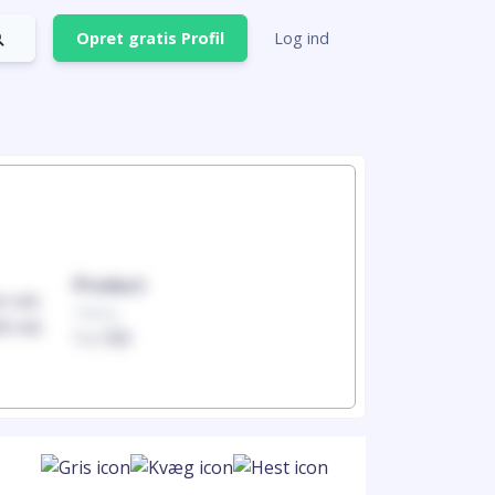
Opret gratis Profil
Log ind
Product
Produc
100mg
100mg
1 x 100
1 x 100