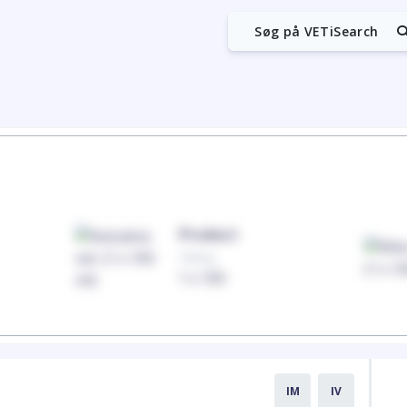
Søg på VETiSearch
Product
100mg
1 x 100
IM
IV