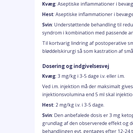
Kvæg
: Aseptiske inflammationer i bevæ
Hest
: Aseptiske inflammationer i bevæg
Svin
: Understøttende behandling til redu
syndrom i kombination med passende anti
Til kortvarig lindring af postoperative 
bløddelskirurgi så som kastration af små
Dosering og indgivelsesvej
Kvæg
: 3 mg/kg i 3-5 dage i.v. eller i.m.
Ved i.m. injektion må der maksimalt gives 
injektionsvolumina end 5 ml skal injekti
Hest
: 2 mg/kg i.v. i 3-5 dage.
Svin
: Den anbefalede dosis er 3 mg keto
grundlag af den observerede effekt og d
behandlingen evt. gentages efter 12-24 