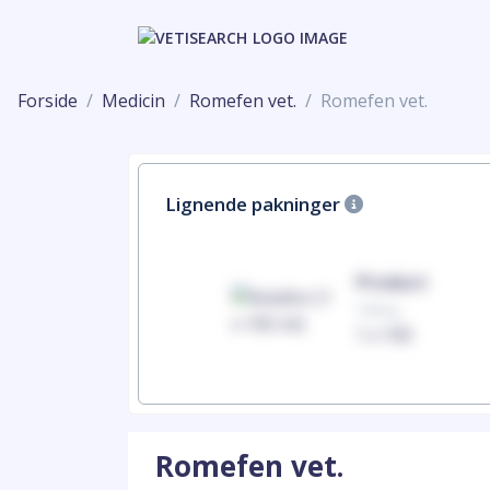
Forside
Medicin
Romefen vet.
Romefen vet.
Lignende pakninger
Product
Product
100mg
100mg
1 x 100
1 x 100
Romefen vet.