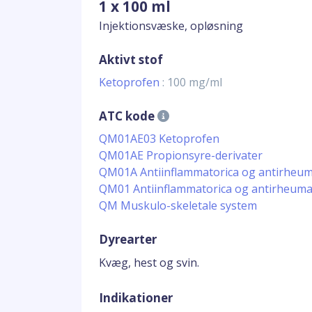
1 x 100 ml
Injektionsvæske, opløsning
Aktivt stof
Ketoprofen
: 100 mg/ml
ATC kode
QM01AE03 Ketoprofen
QM01AE Propionsyre-derivater
QM01A Antiinflammatorica og antirheuma
QM01 Antiinflammatorica og antirheuma
QM Muskulo-skeletale system
Dyrearter
Kvæg, hest og svin.
Indikationer