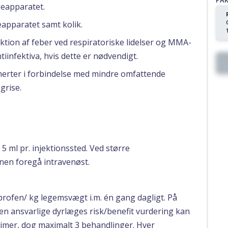
PA
geapparatet.
eapparatet samt kolik.
ktion af feber ved respiratoriske lidelser og MMA-
infektiva, hvis dette er nødvendigt.
smerter i forbindelse med mindre omfattende
grise.
5 ml pr. injektionssted. Ved større
onen foregå intravenøst.
profen/ kg legemsvægt i.m. én gang dagligt. På
en ansvarlige dyrlæges risk/benefit vurdering kan
timer, dog maximalt 3 behandlinger. Hver