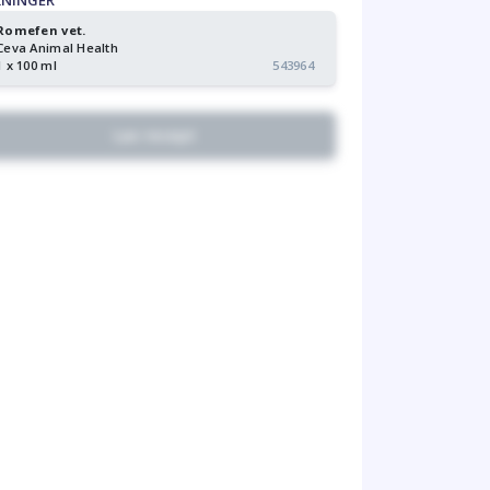
KNINGER
Romefen vet.
Ceva Animal Health
1 x 100 ml
543964
Lav recept