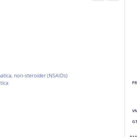
tica, non-steroider (NSAIDs)
tica
PR
V
G