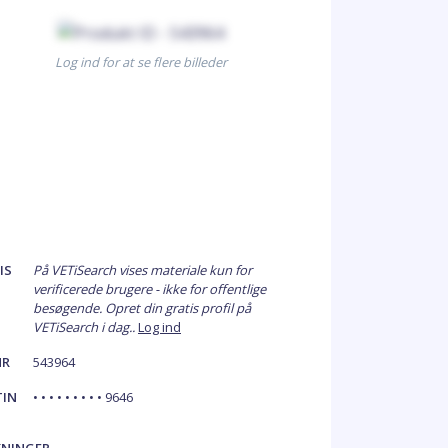
Log ind for at se flere billeder
IS
På VETiSearch vises materiale kun for
verificerede brugere - ikke for offentlige
besøgende. Opret din gratis profil på
VETiSearch i dag..
Log ind
NR
543964
TIN
• • • • • • • • • 9646