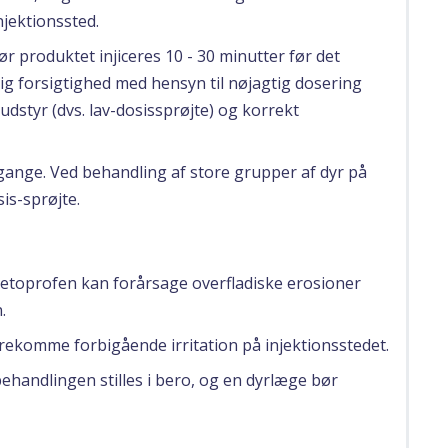
njektionssted.
r produktet injiceres 10 - 30 minutter før det
lig forsigtighed med hensyn til nøjagtig dosering
dstyr (dvs. lav-dosissprøjte) og korrekt
ange. Ved behandling af store grupper af dyr på
is-sprøjte.
ketoprofen kan forårsage overfladiske erosioner
.
rekomme forbigående irritation på injektionsstedet.
ehandlingen stilles i bero, og en dyrlæge bør