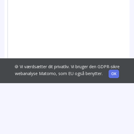
🍪 Vi værdsætter dit privatliv. Vi bruger den GDPR-sikre
webanalyse Matomo, som EU også benytter.
OK