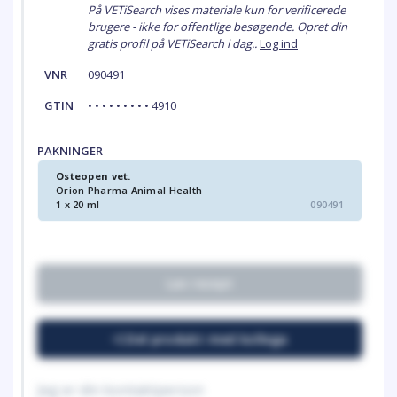
På VETiSearch vises materiale kun for verificerede
brugere - ikke for offentlige besøgende. Opret din
gratis profil på VETiSearch i dag..
Log ind
VNR
090491
GTIN
• • • • • • • • • 4910
PAKNINGER
Osteopen vet.
Orion Pharma Animal Health
1 x 20 ml
090491
Lav recept
Del produkt med kollega
Jeg er din kontaktperson