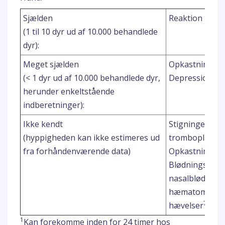
Sjælden
Reaktion på in
(1 til 10 dyr ud af 10.000 behandlede
dyr):
2
Meget sjælden
Opkastning
3
(< 1 dyr ud af 10.000 behandlede dyr,
Depression
og
herunder enkeltstående
indberetninger):
Ikke kendt
Stigninger i ak
(hyppigheden kan ikke estimeres ud
tromboplastint
6
fra forhåndenværende data)
Opkastning
, 
Blødningsforst
nasalblødning
hæmatomer) Lo
7
hævelser
)
1
Kan forekomme inden for 24 timer hos