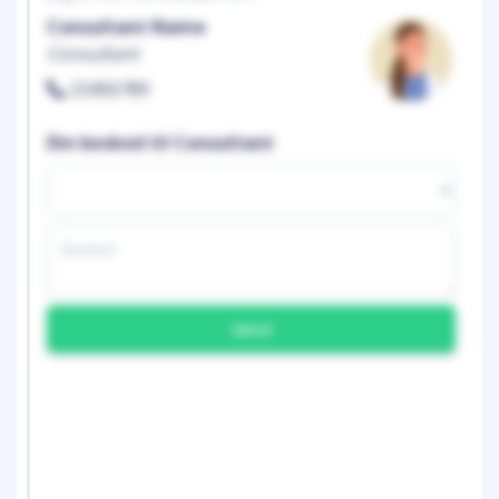
Consultant Name
Consultant
23456789
Din besked til Consultant
Send