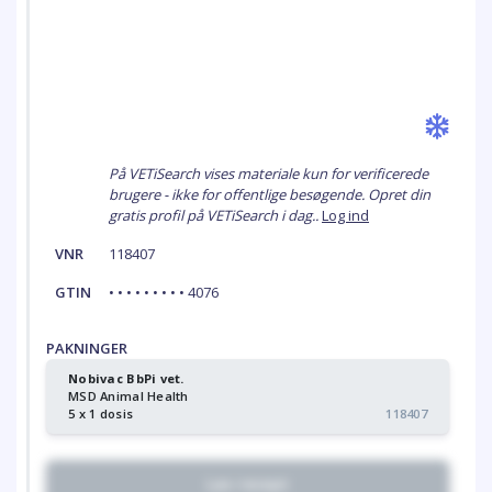
På VETiSearch vises materiale kun for verificerede
brugere - ikke for offentlige besøgende. Opret din
gratis profil på VETiSearch i dag..
Log ind
VNR
118407
GTIN
• • • • • • • • • 4076
PAKNINGER
Nobivac BbPi vet.
MSD Animal Health
5 x 1 dosis
118407
Lav recept