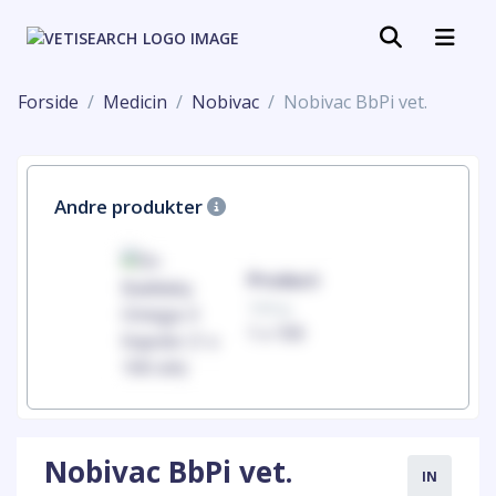
Forside
Medicin
Nobivac
Nobivac BbPi vet.
Andre produkter
uct
Product
100mg
00
1 x 100
Nobivac BbPi vet.
IN