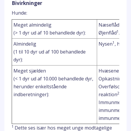
Bivirkninger
Hunde:
1
Meget almindelig
Næseflåd
.
1
(> 1 dyr ud af 10 behandlede dyr):
Øjenflåd
.
1
Almindelig
Nysen
, hoste
(1 til 10 dyr ud af 100 behandlede
dyr):
Meget sjælden
Hvæsene vejr
(< 1 dyr ud af 10.000 behandlede dyr,
Opkastning.
herunder enkeltstående
Overfølsomhed
2
indberetninger):
reaktion
.
Immunmediere
immunmediere
immunmedieret 
1
Dette ses især hos meget unge modtagelige