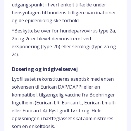
udgangspunkt i hvert enkelt tilfælde under
hensyntagen til hundens tidligere vaccinationer
og de epidemiologiske forhold.
*Beskyttelse over for hundeparvovirus type 2a,
2b og 2c er blevet demonstreret ved
eksponering (type 2b) eller serologi (type 2a og
2c).
Dosering og indgivelsesvej
Lyofilisatet rekonstitueres aseptisk med enten
solvensen til Eurican DAP/DAPPi eller en
kompatibel, tilgængelig vaccine fra Boehringer
Ingelheim (Eurican LR, Eurican L, Eurican Lmulti
eller Eurican L4). Ryst godt før brug. Hele
opløsningen i hætteglasset skal administreres
som en enkeltdosis.