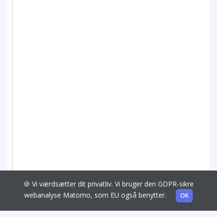
🍪 Vi værdsætter dit privatliv. Vi bruger den GDPR-sikre
webanalyse Matomo, som EU også benytter.
OK