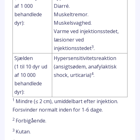
af 1 000
Diarré.
behandlede
Muskeltremor.
dyr):
Muskelsvaghed.
Varme ved injektionsstedet,
læsioner ved
3
injektionsstedet
.
Sjælden
Hypersensitivitetsreaktion
(1 til 10 dyr ud
(ansigtsødem, anafylaktisk
4
af 10 000
shock, urticaria)
.
behandlede
dyr):
1
Mindre (≤ 2 cm), umiddelbart efter injektion.
Forsvinder normalt inden for 1-6 dage.
2
Forbigående.
3
Kutan.