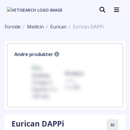
Forside
Medicin
Eurican
Eurican DAPPi
Andre produkter
uct
Product
100mg
00
1 x 100
Eurican DAPPi
SC