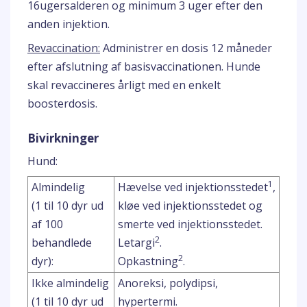
16ugersalderen og minimum 3 uger efter den
anden injektion.
Revaccination:
Administrer en dosis 12 måneder
efter afslutning af basisvaccinationen. Hunde
skal revaccineres årligt med en enkelt
boosterdosis.
Bivirkninger
Hund:
1
Almindelig
Hævelse ved injektionsstedet
,
(1 til 10 dyr ud
kløe ved injektionsstedet og
af 100
smerte ved injektionsstedet.
2
behandlede
Letargi
.
2
dyr):
Opkastning
.
Ikke almindelig
Anoreksi, polydipsi,
(1 til 10 dyr ud
hypertermi.