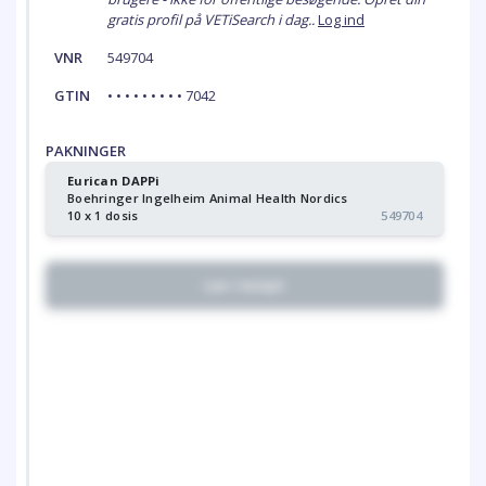
gratis profil på VETiSearch i dag..
Log ind
VNR
549704
GTIN
• • • • • • • • • 7042
PAKNINGER
Eurican DAPPi
Boehringer Ingelheim Animal Health Nordics
10 x 1 dosis
549704
Lav recept