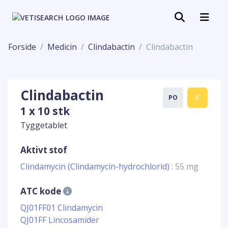
Forside
Medicin
Clindabactin
Clindabactin
Clindabactin
PO
C
1 x 10 stk
Tyggetablet
Aktivt stof
Clindamycin (Clindamycin-hydrochlorid)
: 55 mg
ATC kode
QJ01FF01 Clindamycin
QJ01FF Lincosamider