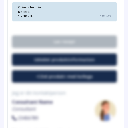
Clindabactin
Dechra
1 x 10 stk
185343
Lav recept
Udvidet produktinformation
Del produkt med kollega
Jeg er din kontaktperson
Consultant Name
Consultant
23456789