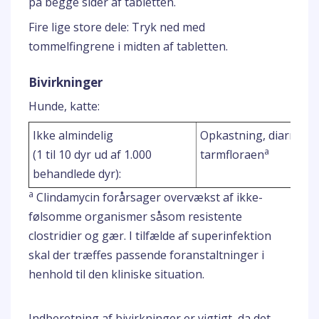
på begge sider af tabletten.
Fire lige store dele: Tryk ned med
tommelfingrene i midten af tabletten.
Bivirkninger
Hunde, katte:
Ikke almindelig
Opkastning, diarré, fo
a
(1 til 10 dyr ud af 1.000
tarmfloraen
behandlede dyr):
a
Clindamycin forårsager overvækst af ikke-
følsomme organismer såsom resistente
clostridier og gær. I tilfælde af superinfektion
skal der træffes passende foranstaltninger i
henhold til den kliniske situation.
Indberetning af bivirkninger er vigtigt, da det