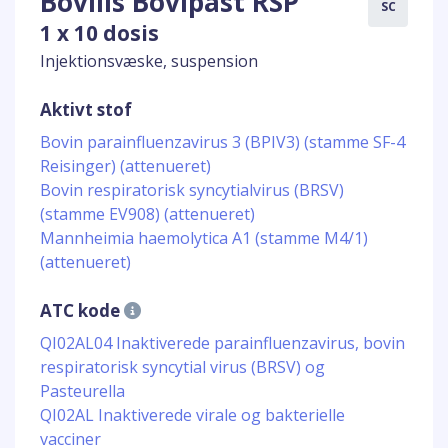
Bovilis Bovipast RSP
SC
1 x 10 dosis
Injektionsvæske, suspension
Aktivt stof
Bovin parainfluenzavirus 3 (BPIV3) (stamme SF-4
Reisinger) (attenueret)
Bovin respiratorisk syncytialvirus (BRSV)
(stamme EV908) (attenueret)
Mannheimia haemolytica A1 (stamme M4/1)
(attenueret)
ATC kode
QI02AL04 Inaktiverede parainfluenzavirus, bovin
respiratorisk syncytial virus (BRSV) og
Pasteurella
QI02AL Inaktiverede virale og bakterielle
vacciner