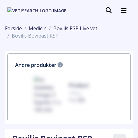
Forside
Medicin
Bovilis RSP Live vet.
Bovilis Bovipast RSP
Andre produkter
uct
Product
100mg
00
1 x 100