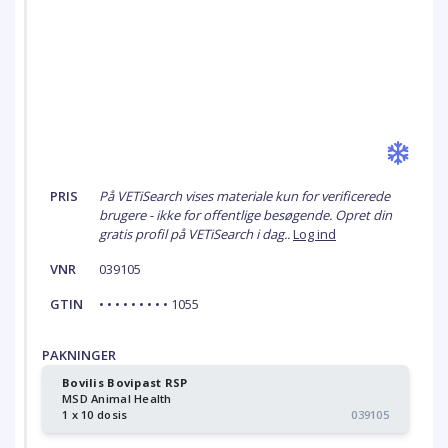
PRIS
På VETiSearch vises materiale kun for verificerede
brugere - ikke for offentlige besøgende. Opret din
gratis profil på VETiSearch i dag..
Log ind
VNR
039105
GTIN
• • • • • • • • • 1055
PAKNINGER
Bovilis Bovipast RSP
MSD Animal Health
1 x 10 dosis
039105