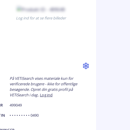
Log ind for at se flere billeder
På VETiSearch vises materiale kun for
verificerede brugere - ikke for offentlige
besøgende. Opret din gratis profil på
VETiSearch i dag..
Log ind
NR
499049
TIN
• • • • • • • • • 0490