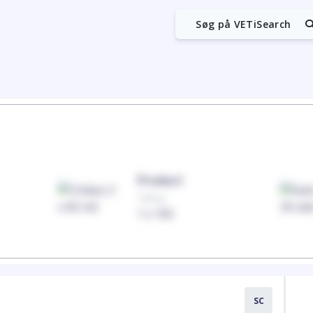
Søg på VETiSearch
Product
100mg
1 x 100
SC