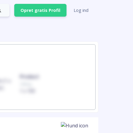
Opret gratis Profil
Log ind
Product
Produc
100mg
100mg
1 x 100
1 x 100