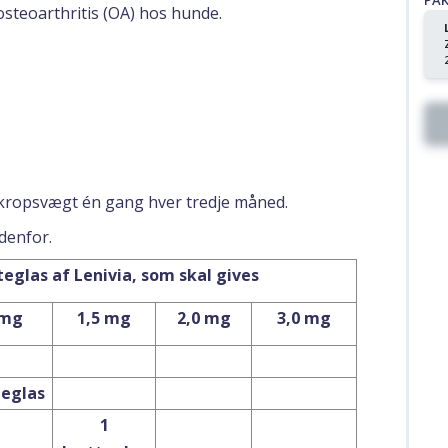
PA
osteoarthritis (OA) hos hunde.
 kropsvægt én gang hver tredje måned.
denfor.
eglas af Lenivia, som skal gives
 mg
1,5 mg
2,0 mg
3,0 mg
teglas
1