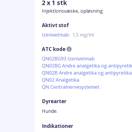
2 x 1 stk
Injektionsvæske, opløsning
Aktivt stof
Izenivetmab
: 1,5 mg/ml
ATC kode
QN02BG93 Izenivetmab
QN02BG Andre analgetika og antipyreti
QN02B Andre analgetika og antipyretika
QN02 Analgetika
QN Centralnervesystemet
Dyrearter
Hunde.
Indikationer