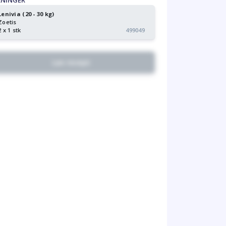
KNINGER
Lenivia (20 - 30 kg)
Zoetis
2 x 1 stk
499049
Lav recept