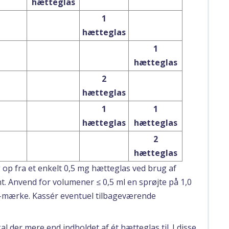
hætteglas
1
hætteglas
1
hætteglas
2
hætteglas
1
1
hætteglas
hætteglas
2
hætteglas
g op fra et enkelt 0,5 mg hætteglas ved brug af
t. Anvend for volumener ≤ 0,5 ml en sprøjte på 1,0
ml-mærke. Kassér eventuel tilbageværende
al der mere end indholdet af ét hætteglas til. I disse