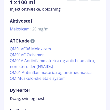
1 x 100 ml
Injektionsvæske, opløsning
Aktivt stof
Meloxicam
: 20 mg/ml
ATC kode
QM01AC06 Meloxicam
QM01AC Oxicamer
QM01A Antiinflammatorica og antirheumatica,
non-steroider (NSAIDs)
QM01 Antiinflammatorica og antirheumatica
QM Muskulo-skeletale system
Dyrearter
Kvæg, svin og hest