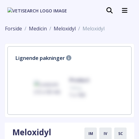
Forside
Medicin
Meloxidyl
Meloxidyl
Lignende pakninger
uct
Product
100mg
00
1 x 100
Meloxidyl
IM
IV
SC