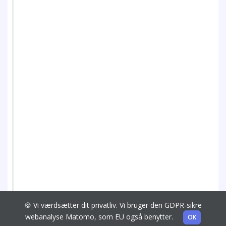
🍪 Vi værdsætter dit privatliv. Vi bruger den GDPR-sikre
webanalyse Matomo, som EU også benytter.
OK