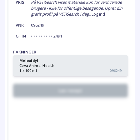
PRIS
På VETiSearch vises materiale kun for verificerede
brugere - ikke for offentlige besøgende. Opret din
gratis profil på VETiSearch i dag..
Log ind
VNR
096249
GTIN
• • • • • • • • • 2491
PAKNINGER
Meloxidyl
Ceva Animal Health
1 x 100 ml
096249
Lav recept