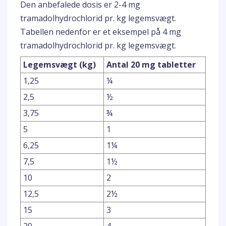
Den anbefalede dosis er 2-4 mg
tramadolhydrochlorid pr. kg legemsvægt.
Tabellen nedenfor er et eksempel på 4 mg
tramadolhydrochlorid pr. kg legemsvægt.
Legemsvægt (kg)
Antal 20 mg tabletter
1,25
¼
2,5
½
3,75
¾
5
1
6,25
1¼
7,5
1½
10
2
12,5
2½
15
3