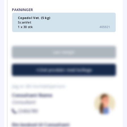
PAKNINGER
Cepedol Vet. (5 kg)
ScanVet
1 x 30 stk
405921
Lav recept
Del produkt med kollega
Jeg er din kontaktperson
Consultant Name
Consultant
23456789
Din besked til Consultant