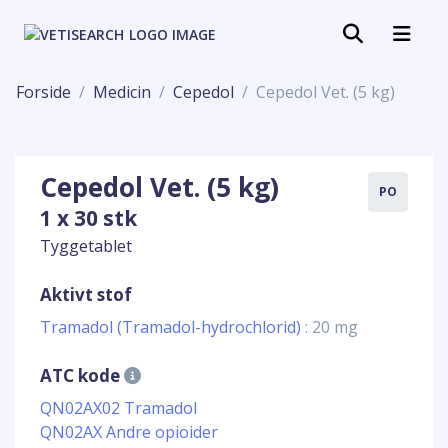
Forside
Medicin
Cepedol
Cepedol Vet. (5 kg)
Cepedol Vet. (5 kg)
PO
1 x 30 stk
Tyggetablet
Aktivt stof
Tramadol (Tramadol-hydrochlorid)
: 20 mg
ATC kode
QN02AX02 Tramadol
QN02AX Andre opioider