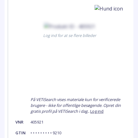
Log ind for at se flere billeder
På VETiSearch vises materiale kun for verificerede
brugere - ikke for offentlige besøgende. Opret din
gratis profil på VETiSearch i dag..
Log ind
VNR
405921
GTIN
• • • • • • • • • 9210