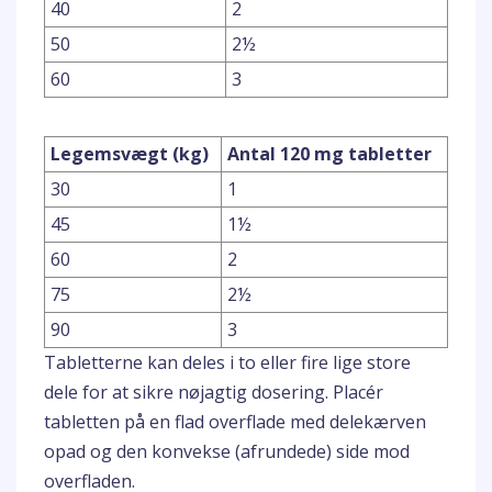
40
2
50
2½
60
3
Legemsvægt (kg)
Antal 120 mg tabletter
30
1
45
1½
60
2
75
2½
90
3
Tabletterne kan deles i to eller fire lige store
dele for at sikre nøjagtig dosering. Placér
tabletten på en flad overflade med delekærven
opad og den konvekse (afrundede) side mod
overfladen.