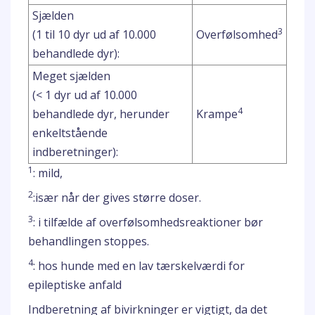
Sjælden
3
(1 til 10 dyr ud af 10.000
Overfølsomhed
behandlede dyr):
Meget sjælden
(< 1 dyr ud af 10.000
4
behandlede dyr, herunder
Krampe
enkeltstående
indberetninger):
1
: mild,
2
:især når der gives større doser.
3
: i tilfælde af overfølsomhedsreaktioner bør
behandlingen stoppes.
4
: hos hunde med en lav tærskelværdi for
epileptiske anfald
Indberetning af bivirkninger er vigtigt, da det