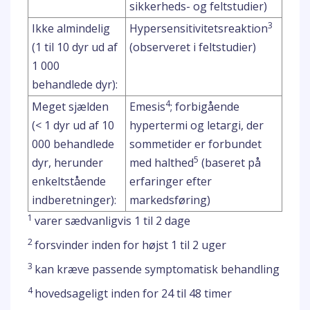
sikkerheds- og feltstudier)
3
Ikke almindelig
Hypersensitivitetsreaktion
(1 til 10 dyr ud af
(observeret i feltstudier)
1 000
behandlede dyr):
4
Meget sjælden
Emesis
; forbigående
(< 1 dyr ud af 10
hypertermi og letargi, der
000 behandlede
sommetider er forbundet
5
dyr, herunder
med halthed
(baseret på
enkeltstående
erfaringer efter
indberetninger):
markedsføring)
1
varer sædvanligvis 1 til 2 dage
2
forsvinder inden for højst 1 til 2 uger
3
kan kræve passende symptomatisk behandling
4
hovedsageligt inden for 24 til 48 timer