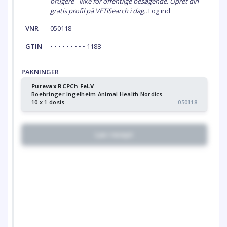
brugere - ikke for offentlige besøgende. Opret din
gratis profil på VETiSearch i dag..
Log ind
VNR
050118
GTIN
• • • • • • • • • 1188
PAKNINGER
Purevax RCPCh FeLV
Boehringer Ingelheim Animal Health Nordics
10 x 1 dosis
050118
Lav recept