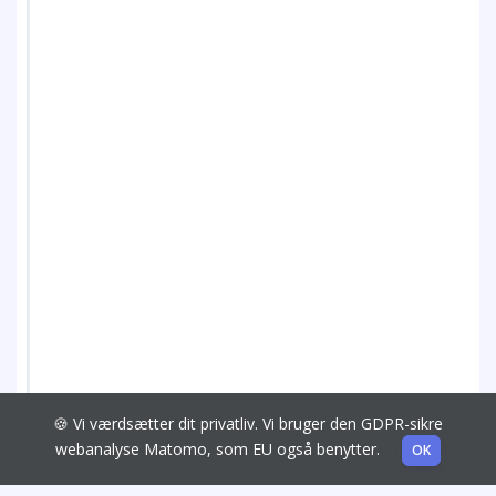
🍪 Vi værdsætter dit privatliv. Vi bruger den GDPR-sikre
webanalyse Matomo, som EU også benytter.
OK