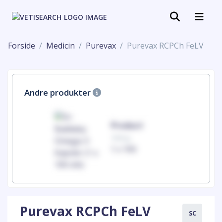
Forside
Medicin
Purevax
Purevax RCPCh FeLV
Andre produkter
uct
Product
100mg
00
1 x 100
Purevax RCPCh FeLV
SC