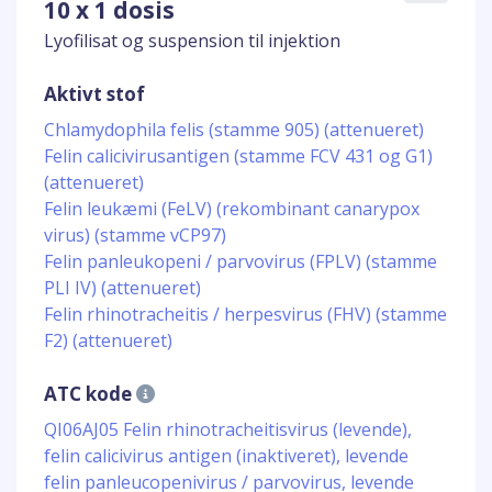
10 x 1 dosis
Lyofilisat og suspension til injektion
Aktivt stof
Chlamydophila felis (stamme 905) (attenueret)
Felin calicivirusantigen (stamme FCV 431 og G1)
(attenueret)
Felin leukæmi (FeLV) (rekombinant canarypox
virus) (stamme vCP97)
Felin panleukopeni / parvovirus (FPLV) (stamme
PLI IV) (attenueret)
Felin rhinotracheitis / herpesvirus (FHV) (stamme
F2) (attenueret)
ATC kode
QI06AJ05 Felin rhinotracheitisvirus (levende),
felin calicivirus antigen (inaktiveret), levende
felin panleucopenivirus / parvovirus, levende