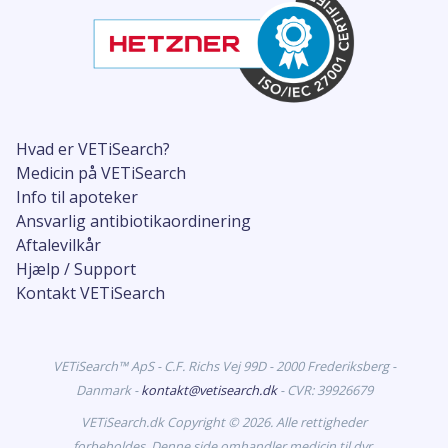
Hvad er VETiSearch?
Medicin på VETiSearch
Info til apoteker
Ansvarlig antibiotikaordinering
Aftalevilkår
Hjælp / Support
Kontakt VETiSearch
VETiSearch™ ApS - C.F. Richs Vej 99D - 2000 Frederiksberg -
Danmark -
kontakt@vetisearch.dk
- CVR: 39926679
VETiSearch.dk Copyright © 2026. Alle rettigheder
forbeholdes. Denne side omhandler medicin til dyr.