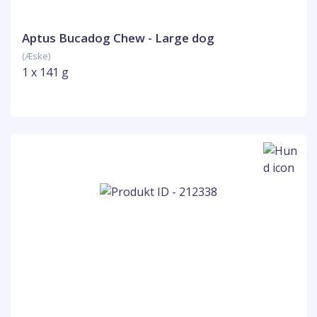
Aptus Bucadog Chew - Large dog
(Æske)
1 x 141 g