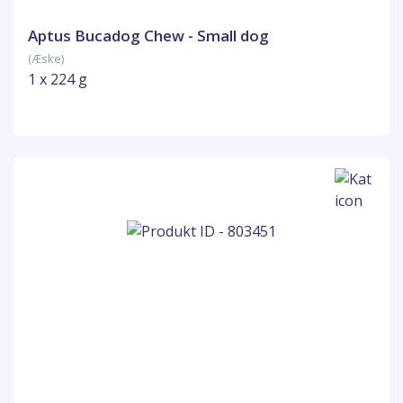
Aptus Bucadog Chew - Small dog
(Æske)
1 x 224 g