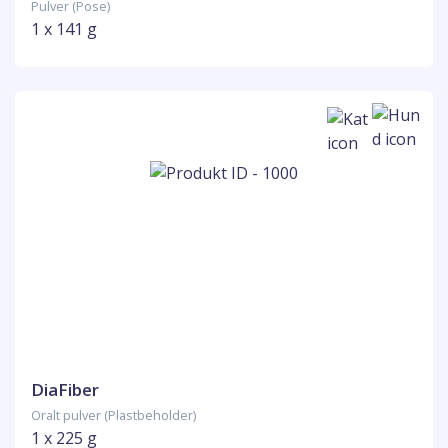
Pulver (Pose)
1 x 141 g
DiaFiber
Oralt pulver (Plastbeholder)
1 x 225 g