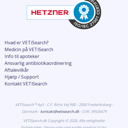
Hvad er VETiSearch?
Medicin på VETiSearch
Info til apoteker
Ansvarlig antibiotikaordinering
Aftalevilkår
Hjælp / Support
Kontakt VETiSearch
VETiSearch™ ApS - C.F. Richs Vej 99D - 2000 Frederiksberg -
Danmark -
kontakt@vetisearch.dk
- CVR: 39926679
VETiSearch.dk Copyright © 2026. Alle rettigheder
forbeholdes. Denne side omhandler medicin til dyr.