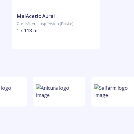
MalAcetic Aural
Øredråber, suspension (Flaske)
1 x 118 ml