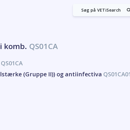
Søg på VETiSearch
a i komb.
QS01CA
.
QS01CA
stærke (Gruppe II)) og antiinfectiva
QS01CA0