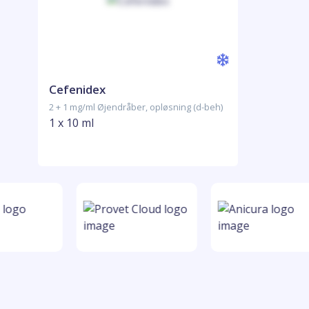
Cefenidex
2 + 1 mg/ml Øjendråber, opløsning (d-beh)
1 x 10 ml