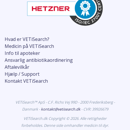
Hvad er VETiSearch?
Medicin på VETiSearch
Info til apoteker
Ansvarlig antibiotikaordinering
Aftalevilkår
Hjælp / Support
Kontakt VETiSearch
VETiSearch™ ApS - C.F. Richs Vej 99D - 2000 Frederiksberg -
Danmark -
kontakt@vetisearch.dk
- CVR: 39926679
VETiSearch.dk Copyright © 2026. Alle rettigheder
forbeholdes. Denne side omhandler medicin til dyr.