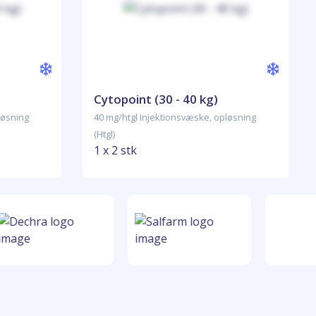
Cytopoint (30 - 40 kg)
løsning
40 mg/htgl Injektionsvæske, opløsning
(Htgl)
1 x 2 stk