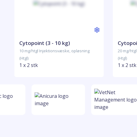
Cytopoint (3 - 10 kg)
Cytopoi
10 mg/htgl Injektionsvæske, opløsning
20 mg/htgl
(Htgl)
(Htgl)
1 x 2 stk
1 x 2 stk